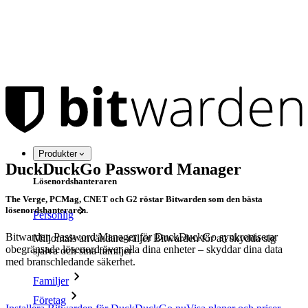
Produkter
DuckDuckGo Password Manager
Lösenordshanteraren
The Verge, PCMag, CNET och G2 röstar Bitwarden som den bästa
lösenordshanteraren.
Personlig
Bitwarden Password Manager för DuckDuckGo synkroniserar
Miljontals användare väljer Bitwarden för att skydda sig
obegränsade lösenord över alla dina enheter – skyddar dina data
själva och sina familjer
med branschledande säkerhet.
Familjer
Företag