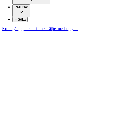
Resurser
Söka
Kom igång gratis
Prata med säljteamet
Logga in