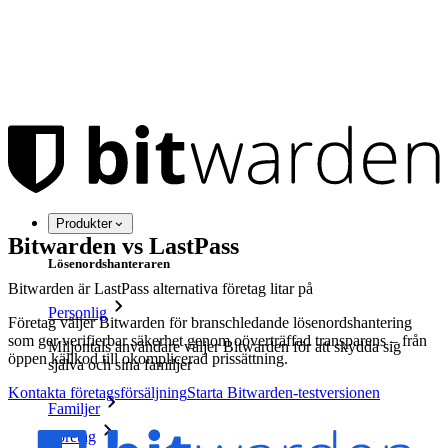
Produkter
Bitwarden vs LastPass
Lösenordshanteraren
Bitwarden är LastPass alternativa företag litar på
Personlig
Företag väljer Bitwarden för branschledande lösenordshantering
som ger verifierbar säkerhet genom oöverträffad transparens – från
Miljontals användare väljer Bitwarden för att skydda sig
öppen källkod till okomplicerad prissättning.
själva och sina familjer
Kontakta företagsförsäljning
Starta Bitwarden-testversionen
Familjer
Företag