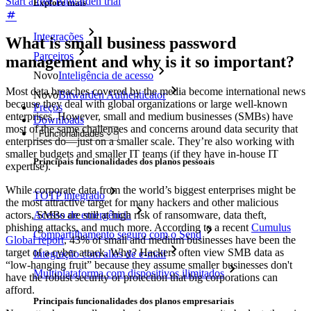
Start a free Bitwarden trial
Explore mais
Integrações
What is small business password
Parceiros
management and why is it so important?
Novo
Inteligência de acesso
Most data breaches covered by the media become international news
Novo
Bitwarden Authenticator
because they deal with global organizations or large well-known
Preços
enterprises. However, small and medium businesses (SMBs) have
Downloads
most of the same challenges and concerns around data security that
Funcionalidades
enterprises do—just on a smaller scale. They’re also working with
smaller budgets and smaller IT teams (if they have in-house IT
Principais funcionalidades dos planos pessoais
expertise).
While corporate data from the world’s biggest enterprises might be
TOTP integrado
the most attractive target for many hackers and other malicious
actors, SMBs are still at high risk of ransomware, data theft,
Acesso de emergência
phishing attacks, and much more. According to a recent
Cumulus
Compartilhamento seguro com o Send
Global report
, 43% of small and medium businesses have been the
target of a cyber attack. Why? Hackers often view SMB data as
Integração com alias de e-mail
“low-hanging fruit” because they assume smaller businesses don't
Multiplataforma com dispositivos ilimitados
have the robust security or protection that big corporations can
afford.
Principais funcionalidades dos planos empresariais