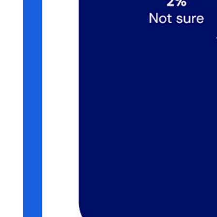
Central de recursos
Blog
Eventos
Histórias de sucesso
Comparação
Segurança e confiança
Conformidade de segurança
Código aberto
Programa de recompensa por bugs
Open Source Security Summit
Whitepaper de segurança do Bitwarden
Treinamento
Central de ajuda