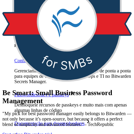
Empresas
Inúmeras empresas e organizações escolhem o Bitwarden
para proteger seus interesses.
Enterprise
Produtos para desenvolvedores
Conheça o Secrets Manager
Gerenciamento de segredos com criptografia de ponta a ponta
para equipes de desenvolvimento, DevOps e TI no Bitwarden
Secrets Manager.
Be Smart: Small Business Password
Passwordless.dev e passkeys
Management
Desbloqueie recursos de passkeys e muito mais com apenas
algumas linhas de código
"My pick for best password manager easily belongs to Bitwarden —
not only because it’s open-source, but because it offers a perfect
Documentação para desenvolvedores
blend of simplicity and advanced features." - TechRepublic