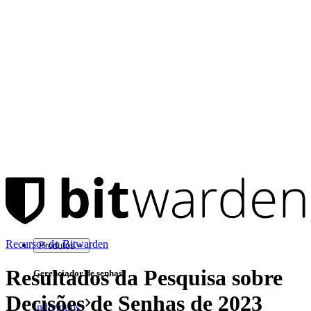
Recursos do Bitwarden
Produtos
Resultados da Pesquisa sobre
Gerenciador de senhas
Decisões de Senhas de 2023
Indivíduos