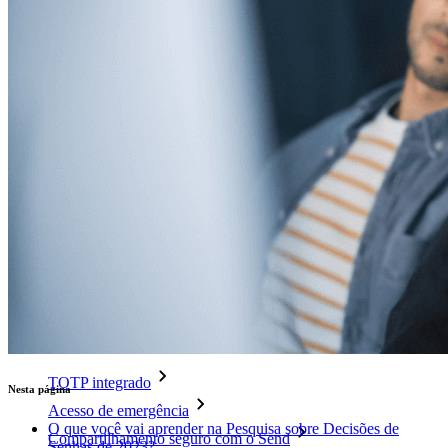
Desbloqueie recursos de passkeys e muito mais com apenas
algumas linhas de código
Documentação para desenvolvedores
Explore mais
Integrações
Parceiros
Novo
Inteligência de acesso
Novo
Bitwarden Authenticator
Preços
Downloads
Funcionalidades
Principais funcionalidades dos planos pessoais
TOTP integrado
Nesta página
Acesso de emergência
O que você vai aprender na Pesquisa sobre Decisões de
Compartilhamento seguro com o Send
Senhas de 2023?