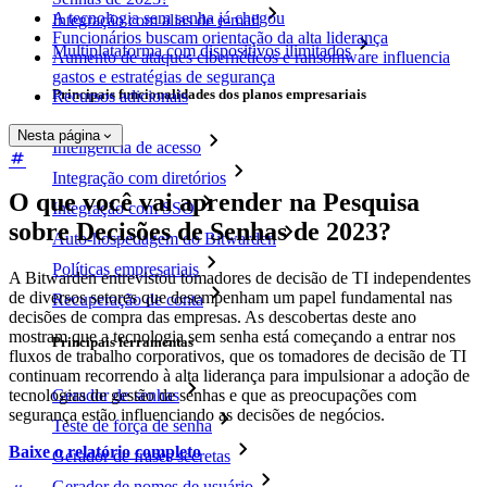
A tecnologia sem senha já chegou
Integração com alias de e-mail
Funcionários buscam orientação da alta liderança
Multiplataforma com dispositivos ilimitados
Aumento de ataques cibernéticos e ransomware influencia
gastos e estratégias de segurança
Principais funcionalidades dos planos empresariais
Recursos adicionais
Nesta página
Inteligência de acesso
Integração com diretórios
O que você vai aprender na Pesquisa
Integração com SSO
sobre Decisões de Senhas de 2023?
Auto-hospedagem do Bitwarden
Políticas empresariais
A Bitwarden entrevistou tomadores de decisão de TI independentes
de diversos setores que desempenham um papel fundamental nas
Recuperação de conta
decisões de compra das empresas. As descobertas deste ano
mostram que a tecnologia sem senha está começando a entrar nos
Principais ferramentas
fluxos de trabalho corporativos, que os tomadores de decisão de TI
continuam recorrendo à alta liderança para impulsionar a adoção de
tecnologias de gestão de senhas e que as preocupações com
Gerador de senhas
segurança estão influenciando as decisões de negócios.
Teste de força de senha
Baixe o relatório completo
Gerador de frases secretas
Gerador de nomes de usuário