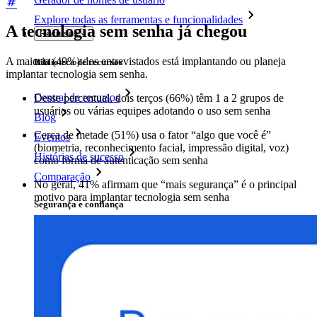
Explore todas as ferramentas e funcionalidades
A tecnologia sem senha já chegou
Recursos
A maioria (49%) dos entrevistados está implantando ou planeja
Biblioteca de recursos
implantar tecnologia sem senha.
Central de recursos
Desse percentual, dois terços (66%) têm 1 a 2 grupos de
usuários ou várias equipes adotando o uso sem senha
Blog
Cerca de metade (51%) usa o fator “algo que você é”
Eventos
(biometria, reconhecimento facial, impressão digital, voz)
Histórias de sucesso
como forma de autenticação sem senha
Comparação
No geral, 41% afirmam que “mais segurança” é o principal
motivo para implantar tecnologia sem senha
Segurança e confiança
Conformidade de segurança
Código aberto
Programa de recompensa por bugs
Open Source Security Summit