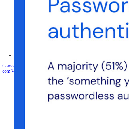
Whitepaper de segurança do Bitwarden
Treinamento
Central de ajuda
Cursos
Fórum da comunidade
Serviços empresariais
Comece gratuitamente
Comece gratuitamente
Fale com Vendas
Fale
com Vendas
Entrar
Entrar