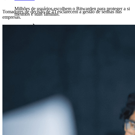
Milhões de usuários escolhem o Bitwarden para proteger a si
Tomadores de decisão de TI esclarecem a gestão de senhas nas
mesmos e suas famílias.
empresas.
Famílias
Empresas
Inúmeras empresas e organizações escolhem o Bitwarden
para proteger seus interesses.
Enterprise
Produtos para desenvolvedores
Conheça o Secrets Manager
Gerenciamento de segredos com criptografia de ponta a ponta
para equipes de desenvolvimento, DevOps e TI no Bitwarden
Secrets Manager.
Passwordless.dev e passkeys