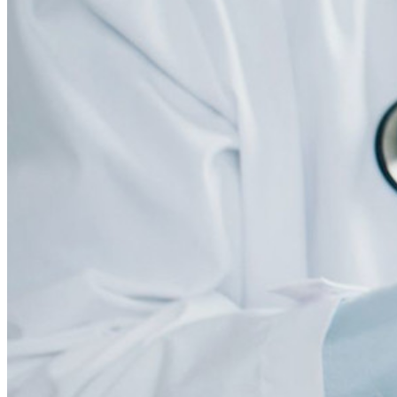
Produtos para desenvolvedores
Conheça o Secrets Manager
Gerenciamento de segredos com criptografia de ponta a ponta
para equipes de desenvolvimento, DevOps e TI no Bitwarden
Secrets Manager.
Passwordless.dev e passkeys
Desbloqueie recursos de passkeys e muito mais com apenas
algumas linhas de código
Documentação para desenvolvedores
Explore mais
Integrações
Parceiros
Novo
Inteligência de acesso