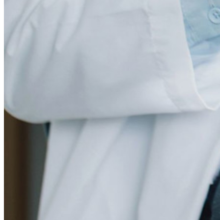
Novo
Bitwarden Authenticator
Preços
Downloads
Funcionalidades
Principais funcionalidades dos planos pessoais
TOTP integrado
Acesso de emergência
Compartilhamento seguro com o Send
Integração com alias de e-mail
Multiplataforma com dispositivos ilimitados
Principais funcionalidades dos planos empresariais
Inteligência de acesso
Integração com diretórios
Integração com SSO