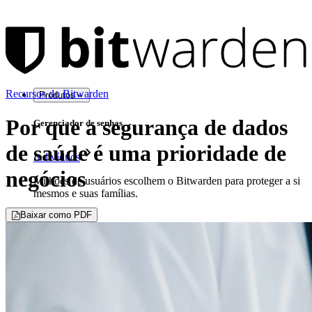
Recursos do Bitwarden
Produtos
Por que a segurança de dados
Gerenciador de senhas
de saúde é uma prioridade de
Indivíduos
negócios
Milhões de usuários escolhem o Bitwarden para proteger a si
mesmos e suas famílias.
Baixar como PDF
Famílias
Empresas
Inúmeras empresas e organizações escolhem o Bitwarden
para proteger seus interesses.
Enterprise