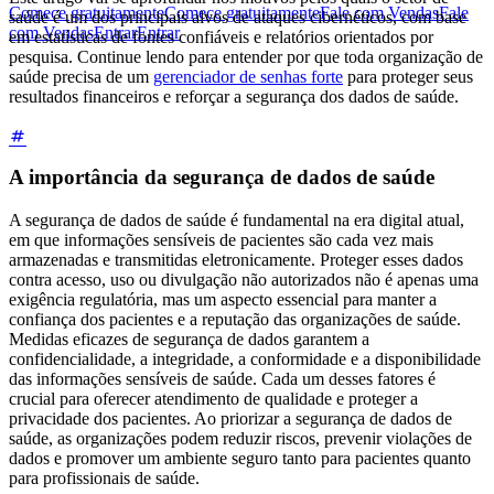
Comece gratuitamente
Comece gratuitamente
Fale com Vendas
Fale
saúde é um dos principais alvos de ataques cibernéticos, com base
com Vendas
Entrar
Entrar
em estatísticas de fontes confiáveis e relatórios orientados por
pesquisa. Continue lendo para entender por que toda organização de
saúde precisa de um
gerenciador de senhas forte
para proteger seus
resultados financeiros e reforçar a segurança dos dados de saúde.
A importância da segurança de dados de saúde
A segurança de dados de saúde é fundamental na era digital atual,
em que informações sensíveis de pacientes são cada vez mais
armazenadas e transmitidas eletronicamente. Proteger esses dados
contra acesso, uso ou divulgação não autorizados não é apenas uma
exigência regulatória, mas um aspecto essencial para manter a
confiança dos pacientes e a reputação das organizações de saúde.
Medidas eficazes de segurança de dados garantem a
confidencialidade, a integridade, a conformidade e a disponibilidade
das informações sensíveis de saúde. Cada um desses fatores é
crucial para oferecer atendimento de qualidade e proteger a
privacidade dos pacientes. Ao priorizar a segurança de dados de
saúde, as organizações podem reduzir riscos, prevenir violações de
dados e promover um ambiente seguro tanto para pacientes quanto
para profissionais de saúde.