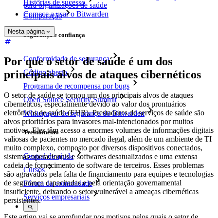
Histórias de sucesso
para organizações de saúde
Comece a usar o Bitwarden
Comparação
Nesta página
Segurança e confiança
Conformidade de segurança
Por que o setor de saúde é um dos
Código aberto
principais alvos de ataques cibernéticos
Programa de recompensa por bugs
O setor de saúde se tornou um dos principais alvos de ataques
Open Source Security Summit
cibernéticos, especialmente devido ao valor dos prontuários
eletrônicos de saúde (EHR). Prestadores de serviços de saúde são
Whitepaper de segurança do Bitwarden
alvos prioritários para invasores mal-intencionados por muitos
motivos. Eles têm acesso a enormes volumes de informações digitais
Treinamento
valiosas de pacientes no mercado ilegal, além de um ambiente de TI
muito complexo, composto por diversos dispositivos conectados,
Central de ajuda
sistemas operacionais e softwares desatualizados e uma extensa
cadeia de fornecimento de software de terceiros. Esses problemas
Cursos
são agravados pela falta de financiamento para equipes e tecnologias
de segurança capacitadas e pela orientação governamental
Fórum da comunidade
insuficiente, deixando o setor vulnerável a ameaças cibernéticas
Serviços empresariais
persistentes.
Este artigo vai se aprofundar nos motivos pelos quais o setor de