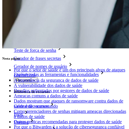
Auto-hospedagem do Bitwarden
Políticas empresariais
Recuperação de conta
Principais ferramentas
Gerador de senhas
Teste de força de senha
Gerador de frases secretas
Nesta página
Gerador de nomes de usuário
Por que o setor de saúde é um dos principais alvos de ataques
Explore todas as ferramentas e funcionalidades
cibernéticos
A importância da segurança de dados de saúde
Recursos
A vulnerabilidade dos dados de saúde
Desafios enfrentados por gestores de dados de saúde
Biblioteca de recursos
Ameaças comuns a dados de saúde
Dados mostram que ataques de ransomware contra dados de
Central de recursos
saúde estão aumentando
Como gerenciadores de senhas mitigam ameaças direcionadas
Blog
a dados de saúde
Outras práticas recomendadas para proteger dados de saúde
Eventos
Por que o Bitwarden é a solução de cibersegurança confiável