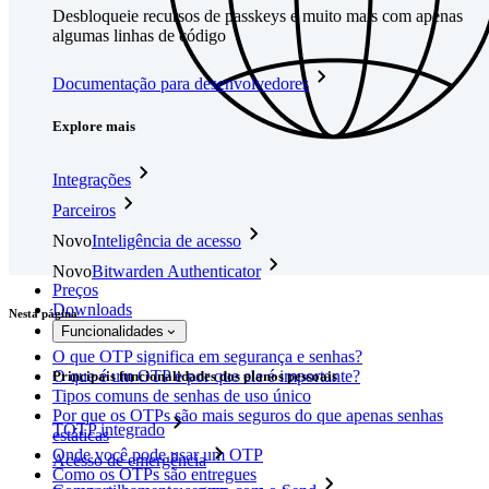
Desbloqueie recursos de passkeys e muito mais com apenas
algumas linhas de código
Documentação para desenvolvedores
Explore mais
Integrações
Parceiros
Novo
Inteligência de acesso
Novo
Bitwarden Authenticator
Preços
Downloads
Nesta página
Funcionalidades
O que OTP significa em segurança e senhas?
O que é um OTP e por que ele é importante?
Principais funcionalidades dos planos pessoais
Tipos comuns de senhas de uso único
Por que os OTPs são mais seguros do que apenas senhas
TOTP integrado
estáticas
Onde você pode usar um OTP
Acesso de emergência
Como os OTPs são entregues