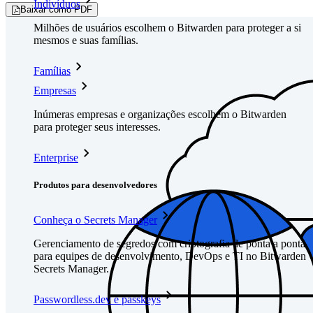
Indivíduos
Baixar como PDF
Milhões de usuários escolhem o Bitwarden para proteger a si
mesmos e suas famílias.
Famílias
Empresas
Inúmeras empresas e organizações escolhem o Bitwarden
para proteger seus interesses.
Enterprise
Produtos para desenvolvedores
Conheça o Secrets Manager
Gerenciamento de segredos com criptografia de ponta a ponta
para equipes de desenvolvimento, DevOps e TI no Bitwarden
Secrets Manager.
Passwordless.dev e passkeys