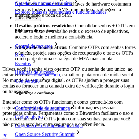
Gerador de nomes de usuário
Aplicativos autenticadores e chaves de hardware costumam
ser mais fortes do que SMS, que pode ser vulnerável a
Explore todas as ferramentas e funcionalidades
interceptação e troca de SIM.
Recursos
Desafios práticos resolvidos:
Consolidar senhas + OTPs em
Biblioteca de recursos
um único fluxo de trabalho reduz o excesso de aplicativos,
acelera o login e melhora a consistência.
Central de recursos
Adoção de boas práticas:
Combine OTPs com senhas fortes
e únicas, proteja suas opções de recuperação e trate os OTPs
Blog
como parte de uma estratégia de MFA mais ampla.
Eventos
Talvez você já tenha visto o termo OTP, ou senha de uso único, ao
Histórias de sucesso
entrar em uma
conta bancária
, e-mail ou plataforma de mídia social.
No mundo da segurança digital, os OTPs ajudam a proteger suas
Comparação
contas ao fornecer uma camada extra de verificação durante o login
ou transações.
Segurança e confiança
Entender como os OTPs funcionam e como gerenciá-los com
segurança pode ajudar a manter suas informações pessoais
Conformidade de segurança
protegidas online. Ferramentas como o Bitwarden facilitam o uso e
Código aberto
o armazenamento de OTPs junto com suas senhas, para que você
não precise escolher entre segurança e conveniência.
Programa de recompensa por bugs
Open Source Security Summit