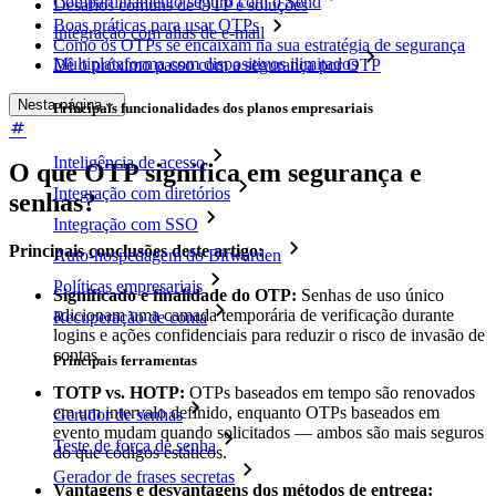
Compartilhamento seguro com o Send
Desafios comuns de OTP e soluções
Boas práticas para usar OTPs
Integração com alias de e-mail
Como os OTPs se encaixam na sua estratégia de segurança
Multiplataforma com dispositivos ilimitados
Dê o próximo passo com a segurança por OTP
Nesta página
Principais funcionalidades dos planos empresariais
Inteligência de acesso
O que OTP significa em segurança e
Integração com diretórios
senhas?
Integração com SSO
Principais conclusões deste artigo:
Auto-hospedagem do Bitwarden
Políticas empresariais
Significado e finalidade do OTP:
Senhas de uso único
adicionam uma camada temporária de verificação durante
Recuperação de conta
logins e ações confidenciais para reduzir o risco de invasão de
contas.
Principais ferramentas
TOTP vs. HOTP:
OTPs baseados em tempo são renovados
em um intervalo definido, enquanto OTPs baseados em
Gerador de senhas
evento mudam quando solicitados — ambos são mais seguros
Teste de força de senha
do que códigos estáticos.
Gerador de frases secretas
Vantagens e desvantagens dos métodos de entrega: