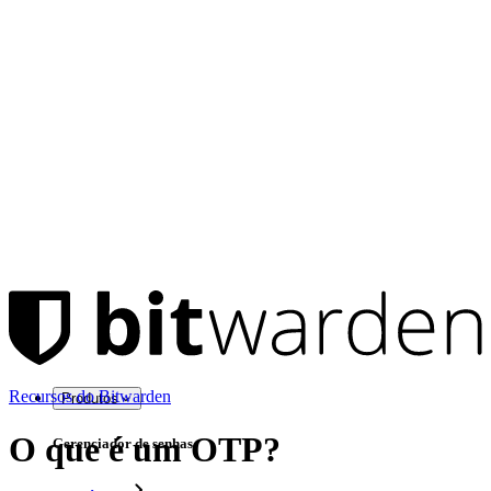
Recursos do Bitwarden
Produtos
O que é um OTP?
Gerenciador de senhas