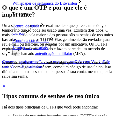
Whitepaper de segurança do Bitwarden
O que é um OTP e por que ele é
importante?
Treinamento
Uma senha de uso único é exatamente o que parece: um código
Central de ajuda
temporário que só pode ser usado uma vez. Existem dois tipos. O
Cursos
mais conhecido pela maioria das pessoas são as senhas de uso único
baseadas em tempo, os TOTPs. Elas geralmente são enviadas para
Fórum da comunidade
seu e-mail ou telefone, ou geradas por um aplicativo. Os TOTPs
Serviços empresariais
expiram após um curto período e fazem parte de um método de
segurança chamado
autenticação multifator
(MFA).
Comece gratuitamente
Comece gratuitamente
Fale com Vendas
Fale
A autenticação multifator combina algo que você sabe, como sua
com Vendas
Entrar
Entrar
senha, com algo que você tem, como um código de uso único. Isso
dificulta muito o acesso de outra pessoa à sua conta, mesmo que ela
saiba sua senha.
Tipos comuns de senhas de uso único
Há dois tipos principais de OTPs que você pode encontrar:
Senhas de uso único baseadas em tempo (TOTP): elas são