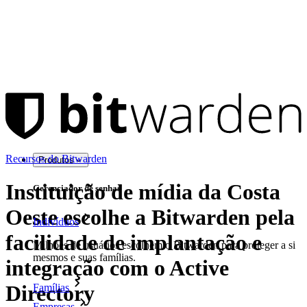
Recursos do Bitwarden
Produtos
Instituição de mídia da Costa
Gerenciador de senhas
Oeste escolhe a Bitwarden pela
Indivíduos
facilidade de implantação e
Milhões de usuários escolhem o Bitwarden para proteger a si
mesmos e suas famílias.
integração com o Active
Directory
Famílias
Empresas