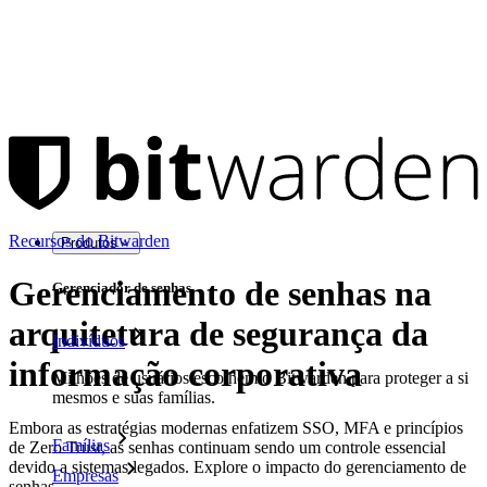
Recursos do Bitwarden
Produtos
Gerenciamento de senhas na
Gerenciador de senhas
arquitetura de segurança da
Indivíduos
informação corporativa
Milhões de usuários escolhem o Bitwarden para proteger a si
mesmos e suas famílias.
Embora as estratégias modernas enfatizem SSO, MFA e princípios
Famílias
de Zero Trust, as senhas continuam sendo um controle essencial
devido a sistemas legados. Explore o impacto do gerenciamento de
Empresas
senhas.