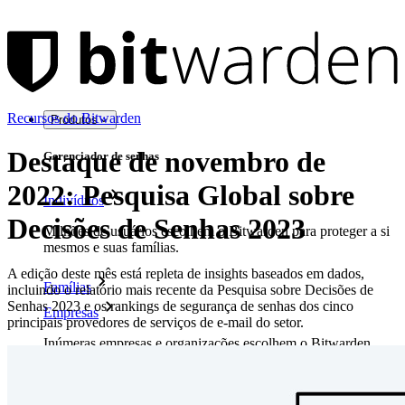
Recursos do Bitwarden
Produtos
Destaque de novembro de
Gerenciador de senhas
2022: Pesquisa Global sobre
Indivíduos
Decisões de Senhas 2023
Milhões de usuários escolhem o Bitwarden para proteger a si
mesmos e suas famílias.
A edição deste mês está repleta de insights baseados em dados,
Famílias
incluindo o relatório mais recente da Pesquisa sobre Decisões de
Senhas 2023 e os rankings de segurança de senhas dos cinco
Empresas
principais provedores de serviços de e-mail do setor.
Inúmeras empresas e organizações escolhem o Bitwarden
para proteger seus interesses.
Enterprise