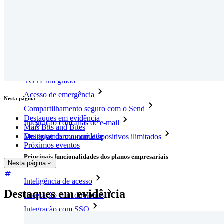
Novo
Bitwarden Authenticator
Preços
Downloads
Funcionalidades
Principais funcionalidades dos planos pessoais
TOTP integrado
Acesso de emergência
Nesta página
Compartilhamento seguro com o Send
Destaques em evidência
Integração com alias de e-mail
Mais Bits and Bites
Destaque da comunidade
Multiplataforma com dispositivos ilimitados
Próximos eventos
Principais funcionalidades dos planos empresariais
Nesta página
Inteligência de acesso
Destaques em evidência
Integração com diretórios
Integração com SSO
Auto-hospedagem do Bitwarden