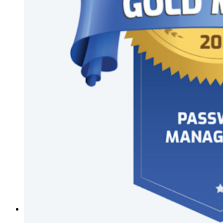
Histórias de sucesso
Comparação
Segurança e confiança
Conformidade de segurança
Código aberto
Programa de recompensa por bugs
Open Source Security Summit
Whitepaper de segurança do Bitwarden
Treinamento
Central de ajuda
Cursos
Fórum da comunidade
Serviços empresariais