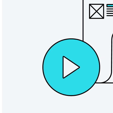
Produtos para desenvolvedores
Conheça o Secrets Manager
Gerenciamento de segredos com criptografia de ponta a ponta
para equipes de desenvolvimento, DevOps e TI no Bitwarden
Secrets Manager.
Passwordless.dev e passkeys
Desbloqueie recursos de passkeys e muito mais com apenas
algumas linhas de código
Documentação para desenvolvedores
Explore mais
Integrações
Parceiros
Novo
Inteligência de acesso