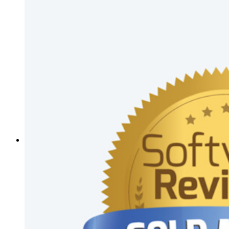
Políticas empresariais
Recuperação de conta
Principais ferramentas
Gerador de senhas
Teste de força de senha
Gerador de frases secretas
Gerador de nomes de usuário
Explore todas as ferramentas e funcionalidades
Recursos
Biblioteca de recursos
Central de recursos
Blog
Eventos