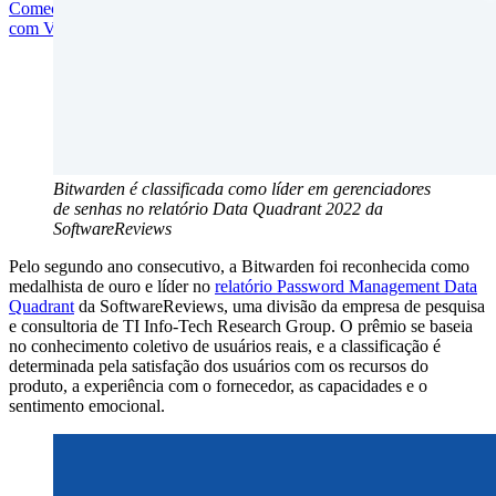
Comece gratuitamente
Comece gratuitamente
Fale com Vendas
Fale
com Vendas
Entrar
Entrar
Bitwarden é classificada como líder em gerenciadores
de senhas no relatório Data Quadrant 2022 da
SoftwareReviews
Pelo segundo ano consecutivo, a Bitwarden foi reconhecida como
medalhista de ouro e líder no
relatório Password Management Data
Quadrant
da SoftwareReviews, uma divisão da empresa de pesquisa
e consultoria de TI Info-Tech Research Group. O prêmio se baseia
no conhecimento coletivo de usuários reais, e a classificação é
determinada pela satisfação dos usuários com os recursos do
produto, a experiência com o fornecedor, as capacidades e o
sentimento emocional.