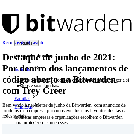
Recursos do Bitwarden
Produtos
Destaque de junho de 2021:
Gerenciador de senhas
Por dentro dos lançamentos de
Indivíduos
código aberto na Bitwarden
Milhões de usuários escolhem o Bitwarden para proteger a si
mesmos e suas famílias.
com Trey Greer
Famílias
Bem-vindo à newsletter de junho da Bitwarden, com anúncios de
Empresas
produtos e da empresa, próximos eventos e os favoritos dos fãs nas
redes sociais.
Inúmeras empresas e organizações escolhem o Bitwarden
para proteger seus interesses.