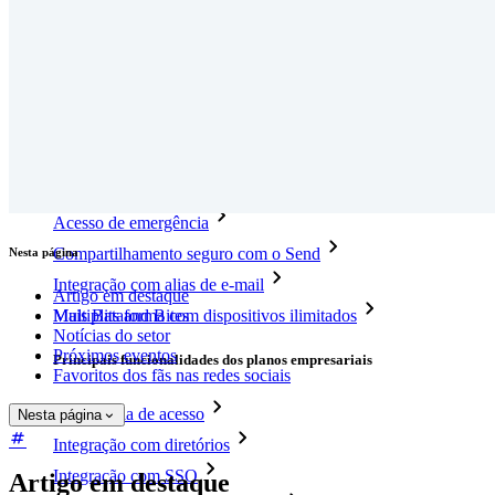
Novo
Inteligência de acesso
Novo
Bitwarden Authenticator
Preços
Downloads
Funcionalidades
Principais funcionalidades dos planos pessoais
TOTP integrado
Acesso de emergência
Compartilhamento seguro com o Send
Nesta página
Integração com alias de e-mail
Artigo em destaque
Mais Bits and Bites
Multiplataforma com dispositivos ilimitados
Notícias do setor
Próximos eventos
Principais funcionalidades dos planos empresariais
Favoritos dos fãs nas redes sociais
Inteligência de acesso
Nesta página
Integração com diretórios
Integração com SSO
Artigo em destaque