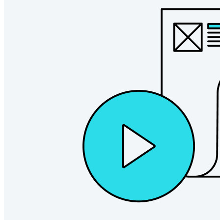
Enterprise
Produtos para desenvolvedores
Conheça o Secrets Manager
Gerenciamento de segredos com criptografia de ponta a ponta
para equipes de desenvolvimento, DevOps e TI no Bitwarden
Secrets Manager.
Passwordless.dev e passkeys
Desbloqueie recursos de passkeys e muito mais com apenas
algumas linhas de código
Documentação para desenvolvedores
Explore mais
Integrações
Parceiros