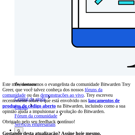
Histórias de sucesso
Comparação
Segurança e confiança
Conformidade de segurança
Código aberto
Programa de recompensa por bugs
Open Source Security Summit
Whitepaper de segurança do Bitwarden
Este mês, destacamos o evangelista da comunidade Bitwarden Trey
Treinamento
Greer, que você talvez conheça dos nossos
fóruns da
comunidade
ou das
demonstrações ao vivo
. Trey escreveu
Central de ajuda
recentemente sobre o que está envolvido nos
lançamentos de
produtos de código aberto
na Bitwarden, incluindo como a sua
Cursos
opinião ajuda a impulsionar a evolução do Bitwarden.
Fórum da comunidade
Obrigado pelo seu feedback contínuo!
Serviços empresariais
Gostando desta atualização? Assine hoje mesmo.