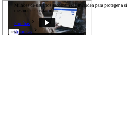
Milhões de usuários escolhem o Bitwarden para proteger a si
mesmos e suas famílias.
Famílias
Empresas
Inúmeras empresas e organizações escolhem o Bitwarden
para proteger seus interesses.
How do you empower employees to follow security best practices
when storing and sharing sensitive information like:
Enterprise
passwords
Produtos para desenvolvedores
company credit cards
Conheça o Secrets Manager
financial documents
Gerenciamento de segredos com criptografia de ponta a ponta
Learn how you can scale your password management and sensitive
para equipes de desenvolvimento, DevOps e TI no Bitwarden
information sharing with Bitwarden for your business.
Secrets Manager.
Start an Enterprise Trial
Passwordless.dev e passkeys
Tenha agora uma segurança de senhas poderosa e
Desbloqueie recursos de passkeys e muito mais com apenas