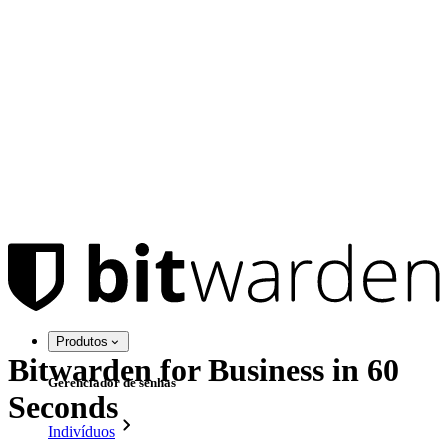
Produtos
Bitwarden for Business in 60
Gerenciador de senhas
Seconds
Indivíduos