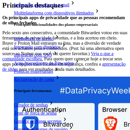
Principais destaques
Integração com alias de e-mail
Multiplataforma com dispositivos ilimitados
Os principais apps de privacidade que as pessoas recomendam
de olhos fechados
Principais funcionalidades dos planos empresariais
Pelo sexto ano consecutivo, a comunidade Bitwarden votou em suas
ferramentas de privacidade favoritas, e a lista acertou em cheio.
Inteligência de acesso
Brave e Proton Mail entraram na lista, mas a diversão de verdade
Integração com diretórios
está nos achados pouco conhecidos. (Psst: há uma alternativa open
source ao Notion que você vai querer favoritar.)
Veja o que a
Integração com SSO
comunidade escolheu.
Para quem quer começar hoje a trocar seus
Auto-hospedagem do Bitwarden
apps por opções mais focadas em segurança, confira a
apresentação
de slides
para ver resultados ainda mais detalhados.
Políticas empresariais
Recuperação de conta
Principais ferramentas
Gerador de senhas
Teste de força de senha
Gerador de frases secretas
Gerador de nomes de usuário