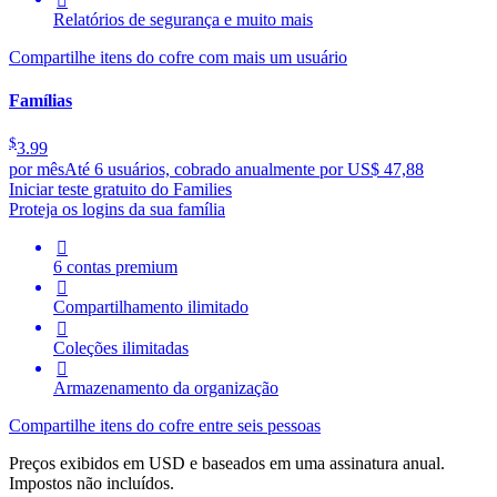

Relatórios de segurança e muito mais
Compartilhe itens do cofre com mais um usuário
Famílias
$
3.99
por mês
Até 6 usuários, cobrado anualmente por US$ 47,88
Iniciar teste gratuito do Families
Proteja os logins da sua família

6 contas premium

Compartilhamento ilimitado

Coleções ilimitadas

Armazenamento da organização
Compartilhe itens do cofre entre seis pessoas
Preços exibidos em USD e baseados em uma assinatura anual.
Impostos não incluídos.