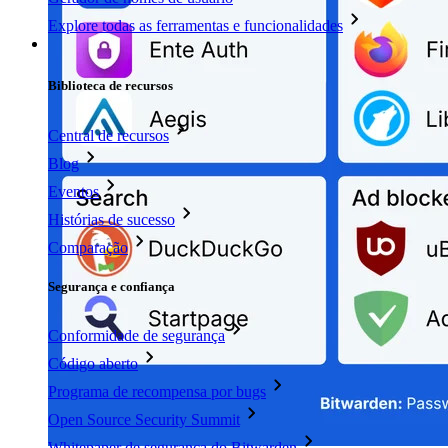
Explore todas as ferramentas e funcionalidades
Recursos
Biblioteca de recursos
Central de recursos
Blog
Eventos
Histórias de sucesso
Comparação
Segurança e confiança
Conformidade de segurança
Código aberto
Programa de recompensa por bugs
Open Source Security Summit
Whitepaper de segurança do Bitwarden