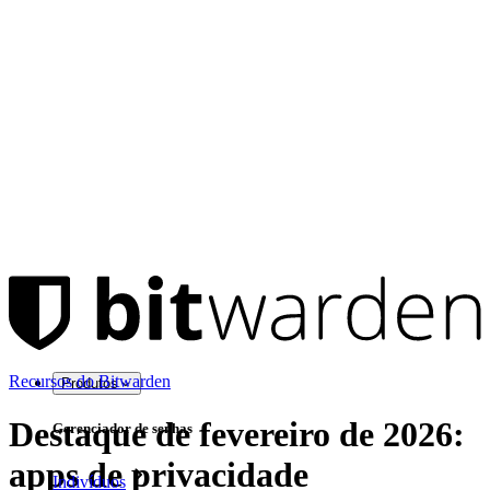
Recursos do Bitwarden
Produtos
Destaque de fevereiro de 2026:
Gerenciador de senhas
apps de privacidade
Indivíduos