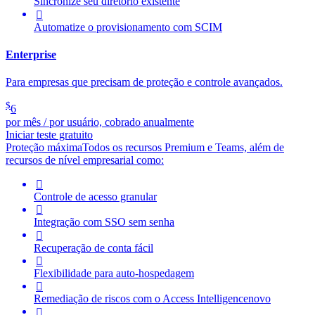
Sincronize seu diretório existente

Automatize o provisionamento com SCIM
Enterprise
Para empresas que precisam de proteção e controle avançados.
$
6
por mês / por usuário, cobrado anualmente
Iniciar teste gratuito
Proteção máxima
Todos os recursos Premium e Teams, além de
recursos de nível empresarial como:

Controle de acesso granular

Integração com SSO sem senha

Recuperação de conta fácil

Flexibilidade para auto-hospedagem

Remediação de riscos com o
Access Intelligence
novo
