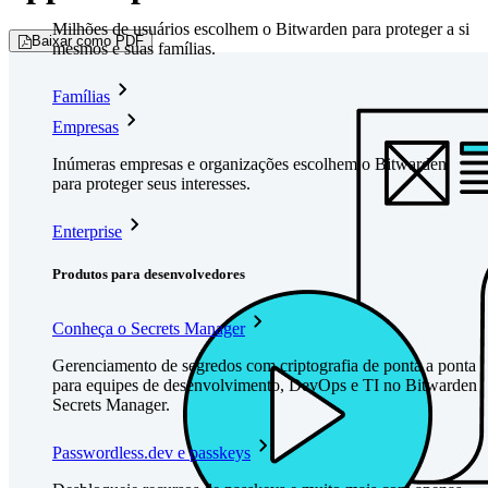
Milhões de usuários escolhem o Bitwarden para proteger a si
Baixar como PDF
mesmos e suas famílias.
Famílias
Empresas
Inúmeras empresas e organizações escolhem o Bitwarden
para proteger seus interesses.
Enterprise
Produtos para desenvolvedores
Conheça o Secrets Manager
Gerenciamento de segredos com criptografia de ponta a ponta
para equipes de desenvolvimento, DevOps e TI no Bitwarden
Secrets Manager.
Passwordless.dev e passkeys