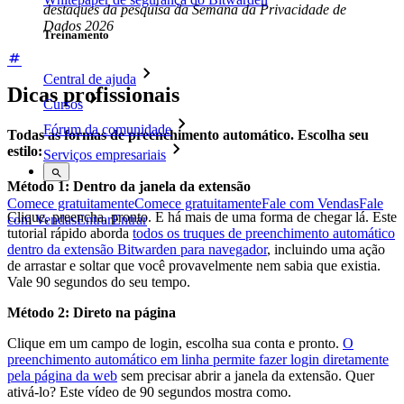
destaques da pesquisa da Semana da Privacidade de
Dados 2026
Treinamento
Central de ajuda
Dicas profissionais
Cursos
Fórum da comunidade
Todas as formas de preenchimento automático. Escolha seu
estilo:
Serviços empresariais
Método 1: Dentro da janela da extensão
Comece gratuitamente
Comece gratuitamente
Fale com Vendas
Fale
Clique, preencha, pronto. E há mais de uma forma de chegar lá. Este
com Vendas
Entrar
Entrar
tutorial rápido aborda
todos os truques de preenchimento automático
dentro da extensão Bitwarden para navegador
, incluindo uma ação
de arrastar e soltar que você provavelmente nem sabia que existia.
Vale 90 segundos do seu tempo.
Método 2: Direto na página
Clique em um campo de login, escolha sua conta e pronto.
O
preenchimento automático em linha permite fazer login diretamente
pela página da web
sem precisar abrir a janela da extensão. Quer
ativá-lo? Este vídeo de 90 segundos mostra como.