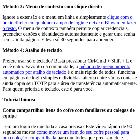
Método 3: Menu de contexto com clique direito
Ignore a extensão e o menu em linha e simplesmente
clique com o
botão direito em qualquer campo de login e deixe o Bitwarden fazer
o resto.
O menu de contexto também permite copiar credenciais,
preencher cartões e identidades automaticamente e gerar uma senha
sem sair da página. E leva só 30 segundos para aprender.
Método 4: Atalho de teclado
Prefere usar só o teclado? Basta pressionar Ctrl/Cmd + Shift + L e
você entra. Favorito da comunidade, o
método de preenchimento
automático por atalho de teclado
é o mais rápido de todos, funciona
em páginas de login simples e divididas, alterna entre várias contas e
ainda copia seu TOTP para a área de transferência automaticamente.
Para quem prioriza o teclado, este é para você.
Tutorial bônus:
Como compartilhar itens do cofre com familiares ou colegas de
equipe
Tem um login de que toda a casa precisa? Este vídeo rápido de 90
segundos mostra
como mover um item do seu cofre pessoal para
uma coleção compartilhada
para que todos que precisam dele