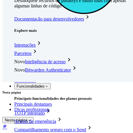
Desbloqueie recursos de passkeys e muito mais com apenas
algumas linhas de código
Documentação para desenvolvedores
Explore mais
Integrações
Parceiros
Novo
Inteligência de acesso
Novo
Bitwarden Authenticator
Preços
Downloads
Funcionalidades
Nesta página
Principais funcionalidades dos planos pessoais
Principais destaques
Dicas profissionais
TOTP integrado
Nesta página
Acesso de emergência
Compartilhamento seguro com o Send