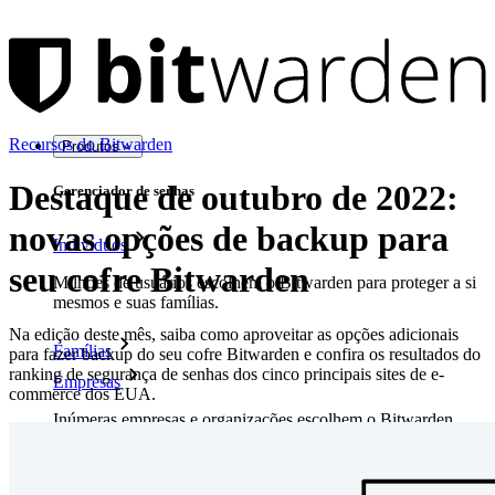
Recursos do Bitwarden
Produtos
Destaque de outubro de 2022:
Gerenciador de senhas
novas opções de backup para
Indivíduos
seu cofre Bitwarden
Milhões de usuários escolhem o Bitwarden para proteger a si
mesmos e suas famílias.
Na edição deste mês, saiba como aproveitar as opções adicionais
Famílias
para fazer backup do seu cofre Bitwarden e confira os resultados do
ranking de segurança de senhas dos cinco principais sites de e-
Empresas
commerce dos EUA.
Inúmeras empresas e organizações escolhem o Bitwarden
para proteger seus interesses.
Enterprise