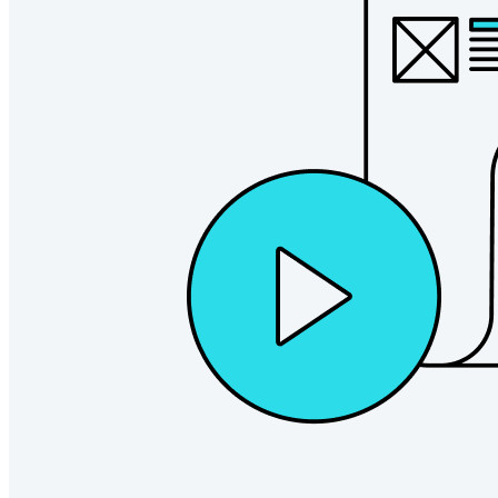
Produtos para desenvolvedores
Conheça o Secrets Manager
Gerenciamento de segredos com criptografia de ponta a ponta
para equipes de desenvolvimento, DevOps e TI no Bitwarden
Secrets Manager.
Passwordless.dev e passkeys
Desbloqueie recursos de passkeys e muito mais com apenas
algumas linhas de código
Documentação para desenvolvedores
Explore mais
Integrações
Parceiros
Novo
Inteligência de acesso