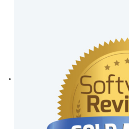
Políticas empresariais
Recuperação de conta
Principais ferramentas
Gerador de senhas
Teste de força de senha
Gerador de frases secretas
Gerador de nomes de usuário
Explore todas as ferramentas e funcionalidades
Recursos
Biblioteca de recursos
Central de recursos
Blog
Eventos