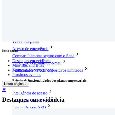
Novo
Bitwarden Authenticator
Preços
Downloads
Funcionalidades
Principais funcionalidades dos planos pessoais
TOTP integrado
Acesso de emergência
Nesta página
Compartilhamento seguro com o Send
Destaques em evidência
Integração com alias de e-mail
Mais Bits and Bites
Destaque da comunidade
Multiplataforma com dispositivos ilimitados
Próximos eventos
Principais funcionalidades dos planos empresariais
Nesta página
Inteligência de acesso
Destaques em evidência
Integração com diretórios
Integração com SSO
Auto-hospedagem do Bitwarden