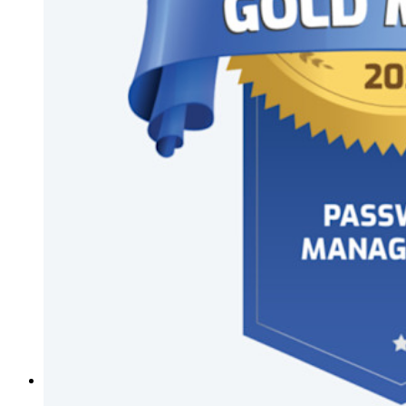
Histórias de sucesso
Comparação
Segurança e confiança
Conformidade de segurança
Código aberto
Programa de recompensa por bugs
Open Source Security Summit
Whitepaper de segurança do Bitwarden
Treinamento
Central de ajuda
Cursos
Fórum da comunidade
Serviços empresariais