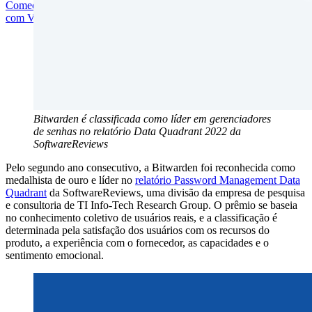
Comece gratuitamente
Comece gratuitamente
Fale com Vendas
Fale
com Vendas
Entrar
Entrar
Bitwarden é classificada como líder em gerenciadores
de senhas no relatório Data Quadrant 2022 da
SoftwareReviews
Pelo segundo ano consecutivo, a Bitwarden foi reconhecida como
medalhista de ouro e líder no
relatório Password Management Data
Quadrant
da SoftwareReviews, uma divisão da empresa de pesquisa
e consultoria de TI Info-Tech Research Group. O prêmio se baseia
no conhecimento coletivo de usuários reais, e a classificação é
determinada pela satisfação dos usuários com os recursos do
produto, a experiência com o fornecedor, as capacidades e o
sentimento emocional.