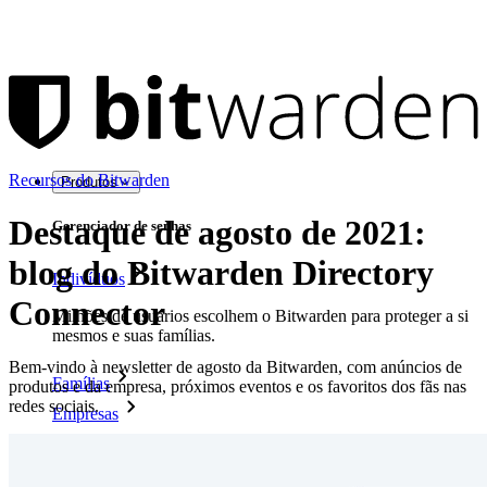
Recursos do Bitwarden
Produtos
Destaque de agosto de 2021:
Gerenciador de senhas
blog do Bitwarden Directory
Indivíduos
Connector
Milhões de usuários escolhem o Bitwarden para proteger a si
mesmos e suas famílias.
Bem-vindo à newsletter de agosto da Bitwarden, com anúncios de
Famílias
produtos e da empresa, próximos eventos e os favoritos dos fãs nas
redes sociais.
Empresas
Inúmeras empresas e organizações escolhem o Bitwarden
para proteger seus interesses.