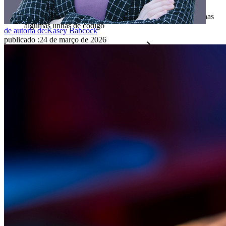
Desbloqueie recursos de passkeys e muito mais com apenas
algumas linhas de código
de autoria de:
Kasey Babcock
publicado
:
24 de março de 2026
Documentação para desenvolvedores
Explore mais
Integrações
Parceiros
Novo
Inteligência de acesso
Novo
Bitwarden Authenticator
Preços
Downloads
Funcionalidades
Principais funcionalidades dos planos pessoais
TOTP integrado
Acesso de emergência