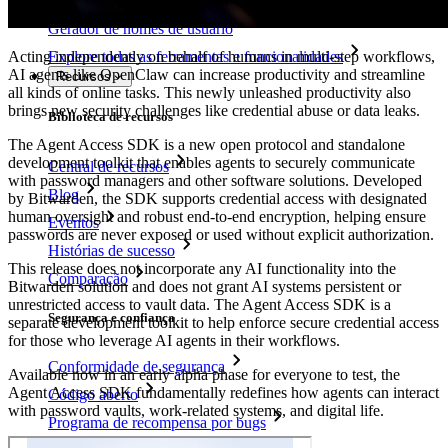
Gerador de frases secretas
Gerador de nomes de usuário
Acting independently on behalf of humans in multi-step workflows,
Explore todas as ferramentas e funcionalidades
AI agents like OpenClaw can increase productivity and streamline
Recursos
all kinds of online tasks. This newly unleashed productivity also
brings new security challenges like credential abuse or data leaks.
Biblioteca de recursos
The Agent Access SDK is a new open protocol and standalone
development toolkit that enables agents to securely communicate
Central de recursos
with password managers and other software solutions. Developed
Blog
by Bitwarden, the SDK supports credential access with designated
human oversight and robust end-to-end encryption, helping ensure
Eventos
passwords are never exposed or used without explicit authorization.
Histórias de sucesso
This release does not incorporate any AI functionality into the
Comparação
Bitwarden solution and does not grant AI systems persistent or
unrestricted access to vault data. The Agent Access SDK is a
Segurança e confiança
separate development toolkit to help enforce secure credential access
for those who leverage AI agents in their workflows.
Conformidade de segurança
Available now in an early alpha phase for everyone to test, the
Agent Access SDK fundamentally redefines how agents can interact
Código aberto
with password vaults, work-related systems, and digital life.
Programa de recompensa por bugs