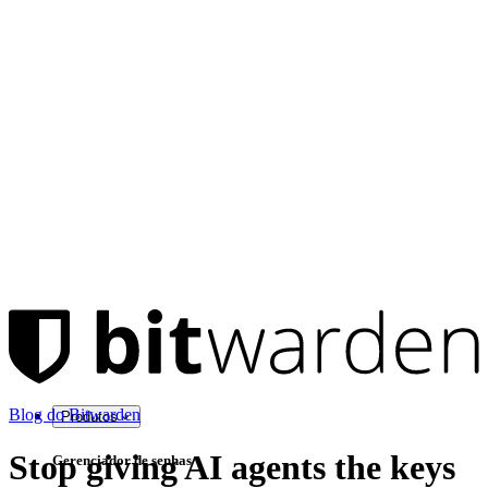
Blog do Bitwarden
Produtos
Stop giving AI agents the keys
Gerenciador de senhas