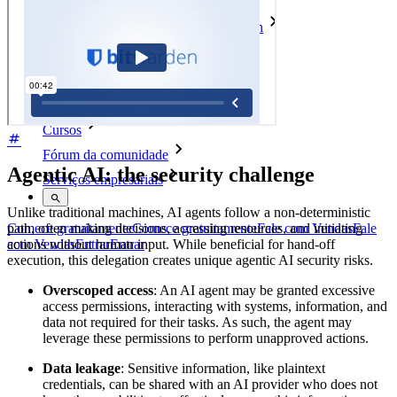
Open Source Security Summit
Whitepaper de segurança do Bitwarden
Treinamento
Central de ajuda
Cursos
Fórum da comunidade
Agentic AI: the security challenge
Serviços empresariais
Unlike traditional machines, AI agents follow a non-deterministic
path, often making decisions, accessing resources, and initiating
Comece gratuitamente
Comece gratuitamente
Fale com Vendas
Fale
actions without human input. While beneficial for hand-off
com Vendas
Entrar
Entrar
execution, this delegation creates unique agentic AI security risks.
Overscoped access
: An AI agent may be granted excessive
access permissions, interacting with systems, information, and
data not required for their tasks. As such, the agent may
leverage these permissions to perform unapproved actions.
Data leakage
: Sensitive information, like plaintext
credentials, can be shared with an AI provider who does not