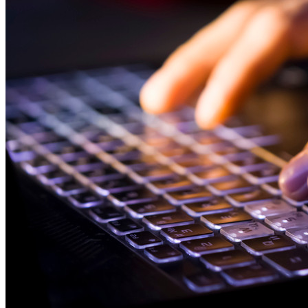
Compartilhamento seguro com o Send
Integração com alias de e-mail
Multiplataforma com dispositivos ilimitados
Principais funcionalidades dos planos empresariais
Inteligência de acesso
Integração com diretórios
Integração com SSO
Auto-hospedagem do Bitwarden
Políticas empresariais
Recuperação de conta
Principais ferramentas
Gerador de senhas
Teste de força de senha