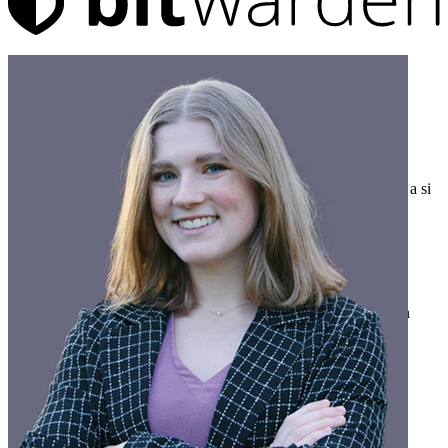
Produtos
Gerenciador de senhas
Indivíduos
Milhões de usuários escolhem o Bitwarden para proteger a si
mesmos e suas famílias.
Famílias
Empresas
Inúmeras empresas e organizações escolhem o Bitwarden
para proteger seus interesses.
Enterprise
Produtos para desenvolvedores