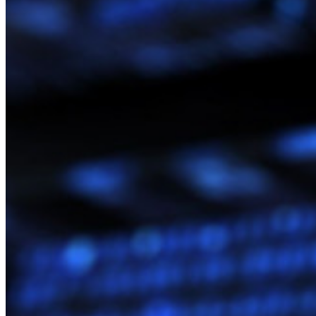
Segurança e confiança
Conformidade de segurança
Código aberto
Programa de recompensa por bugs
Open Source Security Summit
Whitepaper de segurança do Bitwarden
Treinamento
Central de ajuda
Cursos
Fórum da comunidade
Serviços empresariais
Comece gratuitamente
Comece gratuitamente
Fale com Vendas
Fale
com Vendas
Entrar
Entrar