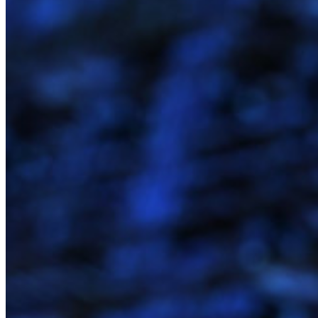
Principais ferramentas
Gerador de senhas
Teste de força de senha
Gerador de frases secretas
Gerador de nomes de usuário
Explore todas as ferramentas e funcionalidades
Recursos
Biblioteca de recursos
Central de recursos
Blog
Eventos
Histórias de sucesso
Comparação