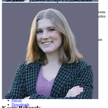
Conheça o Secrets Manager
Gerenciamento de segredos com criptografia de ponta a ponta
para equipes de desenvolvimento, DevOps e TI no Bitwarden
Secrets Manager.
Passwordless.dev e passkeys
Desbloqueie recursos de passkeys e muito mais com apenas
algumas linhas de código
Documentação para desenvolvedores
Explore mais
Integrações
Parceiros
Novo
Inteligência de acesso
Novo
Bitwarden Authenticator
Preços
Downloads
Kasey Babcock