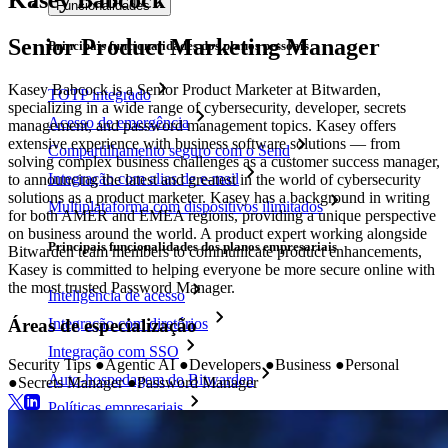
Funcionalidades
Senior Product Marketing Manager
Principais funcionalidades dos planos pessoais
Kasey Babcock is a Senior Product Marketer at Bitwarden,
TOTP integrado
specializing in a wide range of cybersecurity, developer, secrets
Acesso de emergência
management, and password management topics. Kasey offers
extensive experience with business software solutions — from
Compartilhamento seguro com o Send
solving complex business challenges as a customer success manager,
Integração com alias de e-mail
to announcing the latest and greatest in the world of cybersecurity
solutions as a product marketer. Kasey has a background in writing
Multiplataforma com dispositivos ilimitados
for both AMER and EMEA regions, providing a unique perspective
on business around the world. A product expert working alongside
Principais funcionalidades dos planos empresariais
Bitwarden team members to communicate product enhancements,
Kasey is committed to helping everyone be more secure online with
the most trusted Password Manager.
Inteligência de acesso
Integração com diretórios
Áreas de especialização
Integração com SSO
Security Tips
●
Agentic AI
●
Developers
●
Business
●
Personal
Auto-hospedagem do Bitwarden
●
Secrets Manager
●
Password Manager
Políticas empresariais
Recuperação de conta