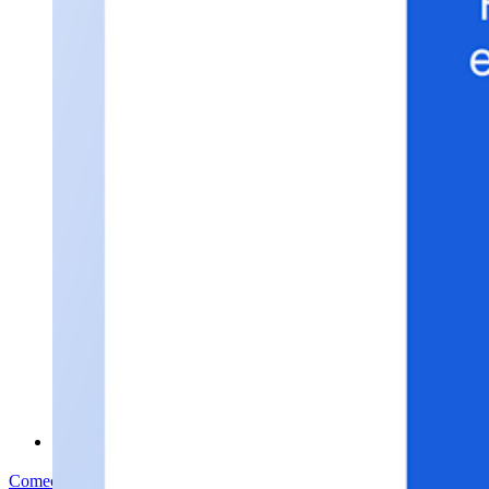
Comparação
Segurança e confiança
Conformidade de segurança
Código aberto
Programa de recompensa por bugs
Open Source Security Summit
Whitepaper de segurança do Bitwarden
Treinamento
Central de ajuda
Cursos
Fórum da comunidade
Serviços empresariais
Comece gratuitamente
Comece gratuitamente
Fale com Vendas
Fale