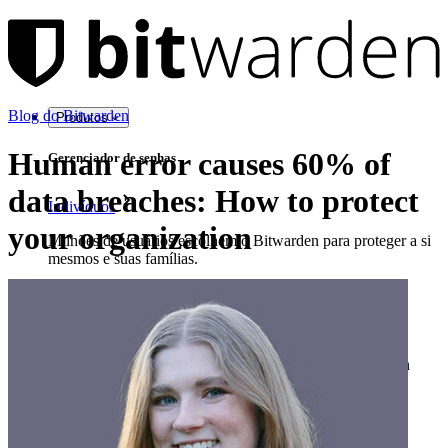
Blog do Bitwarden
Produtos
Human error causes 60% of
Gerenciador de senhas
data breaches: How to protect
Indivíduos
your organization
Milhões de usuários escolhem o Bitwarden para proteger a si
mesmos e suas famílias.
Famílias
Empresas
Inúmeras empresas e organizações escolhem o Bitwarden
para proteger seus interesses.
Enterprise