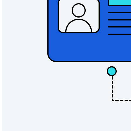
Novo
Bitwarden Authenticator
Preços
Downloads
Funcionalidades
Principais funcionalidades dos planos pessoais
TOTP integrado
Acesso de emergência
Compartilhamento seguro com o Send
Integração com alias de e-mail
Multiplataforma com dispositivos ilimitados
Principais funcionalidades dos planos empresariais
Inteligência de acesso
Integração com diretórios
Integração com SSO
Auto-hospedagem do Bitwarden