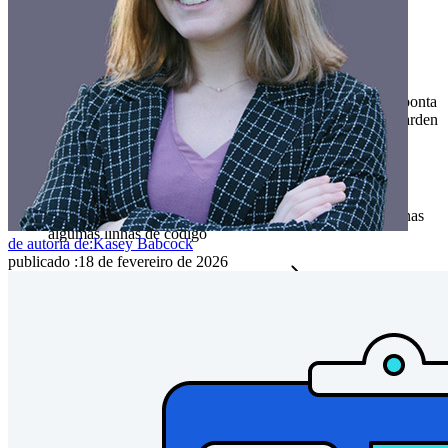
Produtos para desenvolvedores
Conheça o Secrets Manager
Gerenciamento de segredos com criptografia de ponta a ponta
para equipes de desenvolvimento, DevOps e TI no Bitwarden
Secrets Manager.
Passwordless.dev e passkeys
Desbloqueie recursos de passkeys e muito mais com apenas
algumas linhas de código
de autoria de:
Kasey Babcock
publicado
:
18 de fevereiro de 2026
Documentação para desenvolvedores
Explore mais
Integrações
Parceiros
Novo
Inteligência de acesso