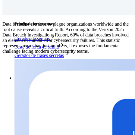
Políticas empresariais
Recuperação de conta
Data breaches continue to plague organizations worldwide and the
Principais ferramentas
root cause reveals a critical truth. According to the Verizon 2025
Data Breach Investigations Report, 60% of data breaches involved
Gerador de senhas
an element of human error cybersecurity failures. This statistic
represents more than just numbers, it exposes the fundamental
Teste de força de senha
challenge facing modern cybersecurity teams.
Gerador de frases secretas
Gerador de nomes de usuário
Explore todas as ferramentas e funcionalidades
Recursos
Biblioteca de recursos
Central de recursos
Blog
Eventos
Histórias de sucesso