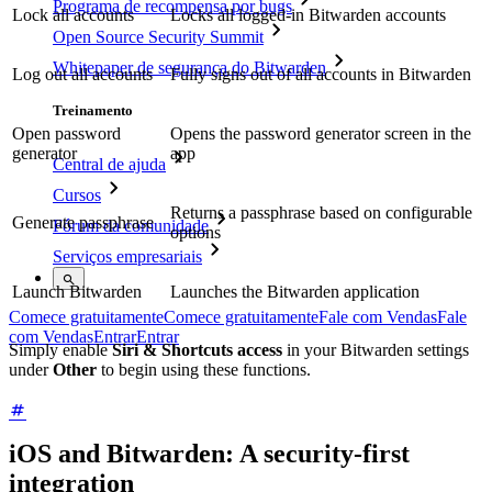
Programa de recompensa por bugs
Lock all accounts
Locks all logged-in Bitwarden accounts
Open Source Security Summit
Whitepaper de segurança do Bitwarden
Log out all accounts
Fully signs out of all accounts in Bitwarden
Treinamento
Open password
Opens the password generator screen in the
generator
app
Central de ajuda
Cursos
Returns a passphrase based on configurable
Generate passphrase
Fórum da comunidade
options
Serviços empresariais
Launch Bitwarden
Launches the Bitwarden application
Comece gratuitamente
Comece gratuitamente
Fale com Vendas
Fale
com Vendas
Entrar
Entrar
Simply enable
Siri & Shortcuts access
in your Bitwarden settings
under
Other
to begin using these functions.
iOS and Bitwarden: A security-first
integration