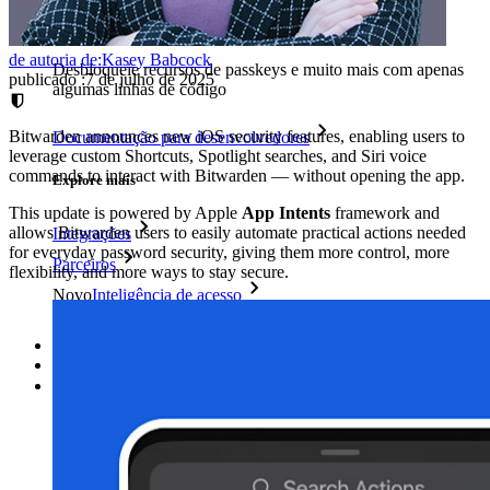
Passwordless.dev e passkeys
de autoria de:
Kasey Babcock
Desbloqueie recursos de passkeys e muito mais com apenas
publicado
:
7 de julho de 2025
algumas linhas de código
Bitwarden announces new iOS security features, enabling users to
Documentação para desenvolvedores
leverage custom Shortcuts, Spotlight searches, and Siri voice
commands to interact with Bitwarden — without opening the app.
Explore mais
This update is powered by Apple
App Intents
framework and
allows Bitwarden users to easily automate practical actions needed
Integrações
for everyday password security, giving them more control, more
Parceiros
flexibility, and more ways to stay secure.
Novo
Inteligência de acesso
Novo
Bitwarden Authenticator
Preços
Downloads
Funcionalidades
Principais funcionalidades dos planos pessoais
TOTP integrado