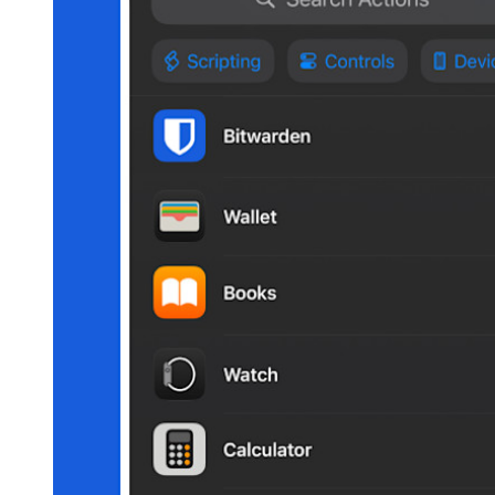
Acesso de emergência
Compartilhamento seguro com o Send
Integração com alias de e-mail
Multiplataforma com dispositivos ilimitados
Principais funcionalidades dos planos empresariais
Inteligência de acesso
Integração com diretórios
Integração com SSO
Auto-hospedagem do Bitwarden
Políticas empresariais
Recuperação de conta
Principais ferramentas
Gerador de senhas