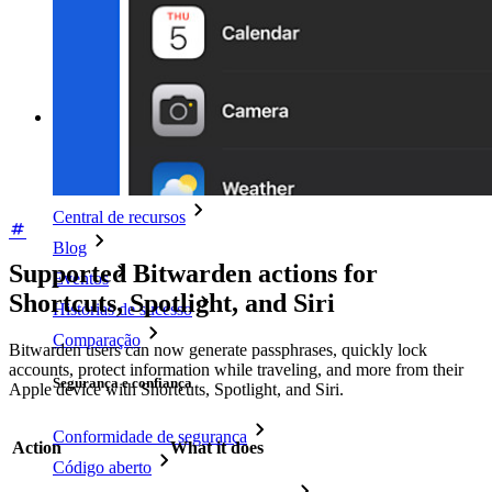
Teste de força de senha
Gerador de frases secretas
Gerador de nomes de usuário
Explore todas as ferramentas e funcionalidades
Recursos
Biblioteca de recursos
Central de recursos
Blog
Supported Bitwarden actions for
Eventos
Shortcuts, Spotlight, and Siri
Histórias de sucesso
Comparação
Bitwarden users can now generate passphrases, quickly lock
accounts, protect information while traveling, and more from their
Segurança e confiança
Apple device with Shortcuts, Spotlight, and Siri.
Conformidade de segurança
Action
What it does
Código aberto