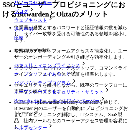
リソースセンター
SSOとユーザープロビジョニングにお
ブログ
けるBitwardenとOktaのメリット
ウェブキャスト
従業員が必要とするパスワードと認証情報の数を減ら
導入事例
し、サイバー攻撃を受ける可能性のある領域を縮小し
比較
ます。
セキュリティ＆信頼
従業員のプラットフォームアクセスを簡素化し、ユー
ザーのオンボーディングや引き継ぎを効率化します。
セキュリティコンプライアンス
ブラウザー、モバイル、デスクトップ、コマンドライ
オープンソースであること
ンインターフェイス全体で認証を標準化します。
バグバウンティプログラム
セキュリティを維持しながら、既存のワークフローに
支障なく統合できます。
オープンソース・セキュリティ・サミット
Bitwardenセキュリティホワイトペーパー
SCIMまたはBitwarden Directory Connectorを通じて、
Bitwarden内のユーザーを自動的にプロビジョニングお
トレーニング
よびプロビジョニング解除し、ITシステム、SaaS製
品、社内ツールなどのユーザーアクセス管理を容易に
します。
ヘルプセンター