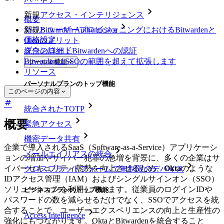
新規
アクセス・インテリジェンス
概要
SSOとユーザープロビジョニングにおけるBitwardenと
新規
Bitwarden Authenticator
価格設定
Oktaのメリット
ダウンロード
統合の詳細：Bitwardenへの認証
BitwardenはSSOの範囲を超えて拡張します
ツール＆機能
リソース
パーソナルプランのトップ機能
このページの内容
統合されたTOTP
概要
緊急アクセス
機密データ共有
企業で導入されるSaaS（Software-as-a-Service）アプリケーシ
メールエイリアスの統合
ョンの増加やサイバー犯罪の急増を背景に、多くの企業はサ
イバーセキュリティ態勢を向上させるため、
Okta
のような
クロスプラットフォームで無制限のデバイス
IDアクセス管理（IAM）およびシングルサインオン（SSO）
ソリューションを利用しています。従業員のログインIDや
ビジネスプランのトップ機能
パスワードの数を減らせるだけでなく、SSOでアクセスを統
合することで、ユーザーエクスペリエンスの向上と生産性の
Access Intelligence
強化にもつながります。OktaとBitwardenを統合すること