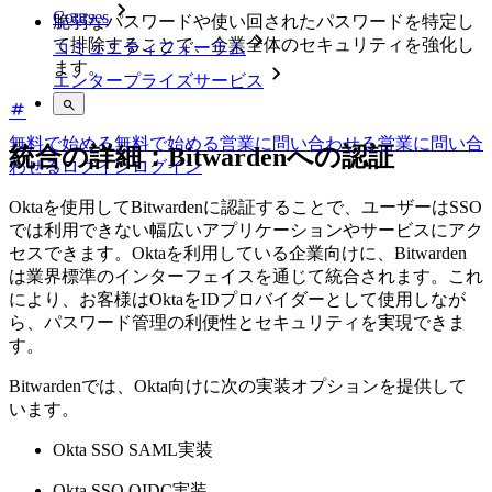
Courses
脆弱なパスワードや使い回されたパスワードを特定し
て排除することで、企業全体のセキュリティを強化し
コミュニティフォーラム
ます。
エンタープライズサービス
無料で始める
無料で始める
営業に問い合わせる
営業に問い合
統合の詳細：Bitwardenへの認証
わせる
ログイン
ログイン
Oktaを使用してBitwardenに認証することで、ユーザーはSSO
では利用できない幅広いアプリケーションやサービスにアク
セスできます。Oktaを利用している企業向けに、Bitwarden
は業界標準のインターフェイスを通じて統合されます。これ
により、お客様はOktaをIDプロバイダーとして使用しなが
ら、パスワード管理の利便性とセキュリティを実現できま
す。
Bitwardenでは、Okta向けに次の実装オプションを提供して
います。
Okta SSO SAML実装
Okta SSO OIDC実装