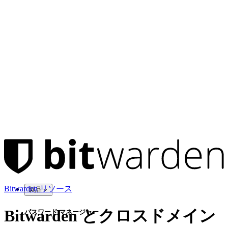
Bitwarden リソース
製品
Bitwarden とクロスドメイン
パスワード マネージャー