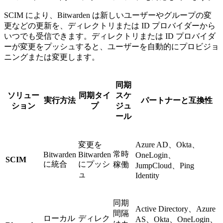
SCIM により、Bitwarden は新しいユーザーやグループの変
更などの更新を、ディレクトリまたは ID プロバイダーから
いつでも受信できます。ディレクトリまたは ID プロバイダ
ーが変更をプッシュすると、ユーザーを自動的にプロビジョ
ニングまたは変更します。
同期
ソリュー
同期タイ
スケ
実行方法
パートナーと互換性
ション
プ
ジュ
ール
変更を
Azure AD、Okta、
常時
Bitwarden
Bitwarden
OneLogin、
SCIM
に統合
にプッシ
稼働
JumpCloud、Ping
ュ
Identity
同期
Active Directory、Azure
間隔
ローカル
ディレク
AS、Okta、OneLogin、