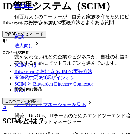
ID管理システム（SCIM）
個人向け
何百万人ものユーザーが、自分と家族を守るためにビ
Bitwarden における SCIM の実装方法とよくある質問
ットワーデンを選んでいる
PDFでダウンロード
家族
法人向け
このページの内容
数え切れないほどの企業やビジネスが、自社の利益を
確保するためにビットワルデンを選んでいます。
SCIM とは？
Bitwarden における SCIM の実装方法
エンタープライズ
SCIM とシングルサインオン
SCIM と Bitwarden Directory Connector
開発者向け製品
FAQ:
このページの内容
シークレットマネージャーを見る
開発、DevOps、ITチームのためのエンドツーエンド暗
SCIM とは？
号化シークレットマネージャー。