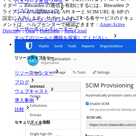
パスワード生成ツール
イダー → Bitwarden の通信を有効にするには、Bitwarden ク
パスワードチェック
ライアントから提供される API キーと SCIM URL を IdP の
設定に入力します。サポートされている各サービスのドキュ
パスフレーズジェネレーター
メントは、ヘルプセンターで確認できます：
Azure Active
ユーザー名ジェネレーター
Directory
；
Okta
；
OneLogin
；
JumpCloud
すべてのツールと機能を探索してください。
リソース
リソースライブラリー
リソースセンター
ブログ
ウェブキャスト
導入事例
比較
セキュリティ＆信頼