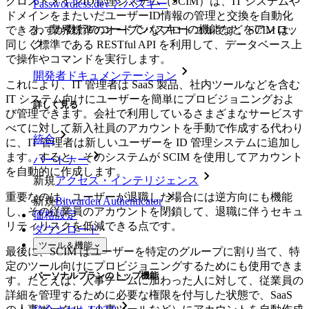
クロスドメインID管理システム（SCIM）は、IT システムや
Passwordless.dev とパスキー
ドメインをまたいだユーザーID情報の管理と交換を自動化
わずか数行のコードでパスキーの機能などをアンロッ
できる、業界標準のオープンなプロトコルです。SCIM は、
ク
同じく標準である RESTful API を利用して、データベース上
で操作やコマンドを実行します。
開発者ドキュメンテーション
これにより、IT 管理者は SaaS 製品、社内ツールなどを含む
IT システム向けにユーザーを簡単にプロビジョニングおよ
詳しく見る
び管理できます。会社で利用しているさまざまなサービスす
べてに対して新入社員のアカウントを手動で作成する代わり
統合
に、IT 管理者は新しいユーザーを ID 管理システムに追加し
ます。すると、そのシステムが SCIM を使用してアカウント
パートナー
を自動的に作成します。
新規
アクセス・インテリジェンス
重要なのは、ユーザーが退職した場合には逆方向にも機能
新規
Bitwarden Authenticator
し、その従業員のアカウントを閉鎖して、退職に伴うセキュ
価格設定
リティリスクを低減できる点です。
ダウンロード
ツール＆機能
最後に、SCIM はユーザーを特定のグループに割り当て、特
定のツール向けにプロビジョニングするためにも使用できま
パーソナルプランのトップ機能
す。たとえば、人事チームに加わった人に対して、従業員の
詳細を管理するために必要な権限を付与した状態で、SaaS