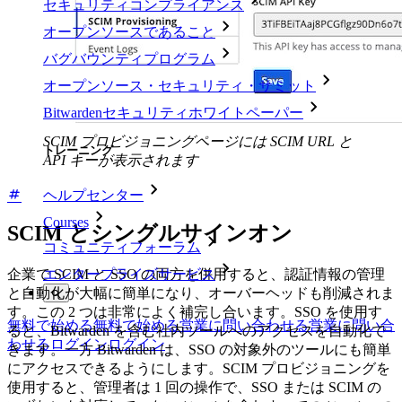
セキュリティコンプライアンス
オープンソースであること
バグバウンティプログラム
オープンソース・セキュリティ・サミット
Bitwardenセキュリティホワイトペーパー
SCIM プロビジョニングページには SCIM URL と
トレーニング
API キーが表示されます
ヘルプセンター
Courses
SCIM とシングルサインオン
コミュニティフォーラム
エンタープライズサービス
企業で SCIM と SSO の両方を併用すると、認証情報の管理
と自動化が大幅に簡単になり、オーバーヘッドも削減されま
す。この 2 つは非常によく補完し合います。SSO を使用す
無料で始める
無料で始める
営業に問い合わせる
営業に問い合
ると、Bitwarden を含む社内ツールへのアクセスを自動化で
わせる
ログイン
ログイン
きます。一方 Bitwarden は、SSO の対象外のツールにも簡単
にアクセスできるようにします。SCIM プロビジョニングを
使用すると、管理者は 1 回の操作で、SSO または SCIM の