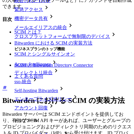
の人事ポータル（人事ツールなど）にアカウントを自動作成
統合されたTOTP
できます。
緊急アクセス
機密データ共有
目次
メールエイリアスの統合
SCIM とは？
クロスプラットフォームで無制限のデバイス
Bitwarden における SCIM の実装方法
ビジネスプランのトップ機能
SCIM とシングルサインオン
Access Intelligence
SCIM と Bitwarden Directory Connector
ディレクトリ統合
よくある質問
sso-統合
Self-hosting Bitwarden
エンタープライズポリシー
Bitwarden における SCIM の実装方法
アカウント回復
Bitwarden サーバーは SCIM エンドポイントを提供してお
り、有効な SCIM API キーがあれば、ユーザーとグループの
トップツール
プロビジョニングおよびディレクトリ同期のためのリクエス
トを ID プロバイダー（IdP）から受け付けます。ID プロバ