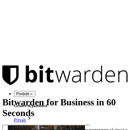
Prodotti
Bitwarden for Business in 60
Gestore di password
Seconds
Privati
Milioni di utenti scelgono Bitwarden per proteggere sé stessi e