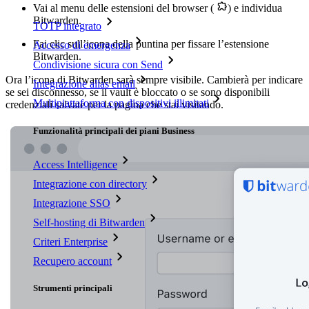

Vai al menu delle estensioni del browser (
) e individua
Bitwarden.
TOTP integrato
Fai clic sull’icona della puntina per fissare l’estensione
Accesso di emergenza
Bitwarden.
Condivisione sicura con Send
Ora l’icona di Bitwarden sarà sempre visibile. Cambierà per indicare
Integrazione alias email
se sei disconnesso, se il vault è bloccato o se sono disponibili
Multipiattaforma con dispositivi illimitati
credenziali salvate per la pagina che stai visitando.
Funzionalità principali dei piani Business
Access Intelligence
Integrazione con directory
Integrazione SSO
Self-hosting di Bitwarden
Criteri Enterprise
Recupero account
Strumenti principali