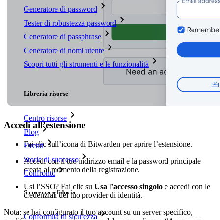
Generatore di password
Tester di robustezza password
Generatore di passphrase
Generatore di nomi utente
Scopri tutti gli strumenti e le funzionalità
Risorse
Libreria risorse
Centro risorse
Accedi all’estensione
Blog
Fai clic sull’icona di Bitwarden per aprire l’estensione.
Eventi
Storie di successo
Accedi con il tuo indirizzo email e la password principale
creata al momento della registrazione.
Confronto
Usi l’SSO? Fai clic su
Usa l’accesso singolo
e accedi con le
Sicurezza e fiducia
credenziali del tuo provider di identità.
Nota: se hai configurato il tuo account su un server specifico,
Conformità di sicurezza