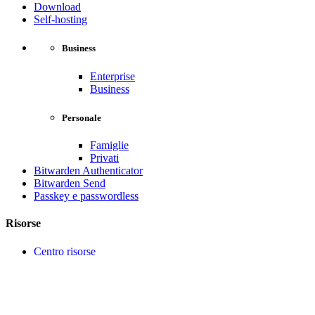
Download
Self-hosting
Business
Enterprise
Business
Personale
Famiglie
Privati
Bitwarden Authenticator
Bitwarden Send
Passkey e passwordless
Risorse
Centro risorse
Casi di studio
Conformità di sicurezza
Open source
Confronta Bitwarden
Blog