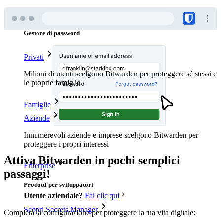
Prodotti
Gestore di password
Privati
Milioni di utenti scelgono Bitwarden per proteggere sé stessi e
le proprie famiglie
Famiglie
Aziende
Innumerevoli aziende e imprese scelgono Bitwarden per
proteggere i propri interessi
Attiva Bitwarden in pochi semplici
Enterprise
passaggi!
Prodotti per sviluppatori

Utente aziendale?
Fai clic qui
Scopri Secrets Manager
Completa la configurazione per proteggere la tua vita digitale: