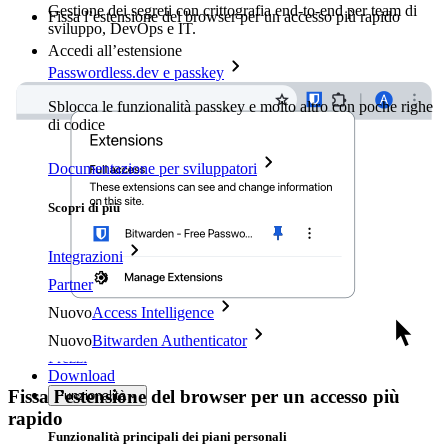
Gestione dei segreti con crittografia end-to-end per team di
Fissa l’estensione del browser per un accesso più rapido
sviluppo, DevOps e IT.
Accedi all’estensione
Passwordless.dev e passkey
Sblocca le funzionalità passkey e molto altro con poche righe
di codice
Documentazione per sviluppatori
Scopri di più
Integrazioni
Partner
Nuovo
Access Intelligence
Nuovo
Bitwarden Authenticator
Prezzi
Download
Fissa l’estensione del browser per un accesso più
Funzionalità
rapido
Funzionalità principali dei piani personali