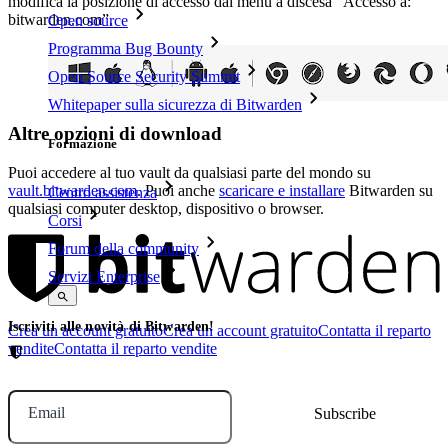
modifica la posizione di accesso dal menu a discesa “Accesso a:
bitwarden.com”.
Open source
Programma Bug Bounty
Open Source Security Summit
Whitepaper sulla sicurezza di Bitwarden
Altre opzioni di download
Formazione
Puoi accedere al tuo vault da qualsiasi parte del mondo su
vault.bitwarden.com
. Puoi anche
scaricare e installare
Bitwarden su
Centro assistenza
qualsiasi computer desktop, dispositivo o browser.
Corsi
Forum della community
Servizi Enterprise
Iscriviti alle novità di Bitwarden!
Crea un account gratuito
Crea un account gratuito
Contatta il reparto
vendite
Contatta il reparto vendite
Email