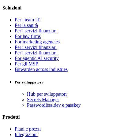
Soluzioni
Per i team IT
Per la sanità
Per i servizi finanziari
For law firms
For marketing agencies
Per i servizi finanziari
Per i servizi finanziari
For agentic AI security
Per gli MSP
Bitwarden across industries
Per sviluppatori
Hub per sviluppatori
Secrets Manager
Passwordless.dev e passkey
Prodotti
Piani e prezzi
Integrazioni