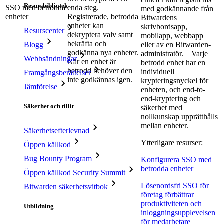
Resursbibliotek
SSO med betrodda
enda steg.
med godkännande från
enheter
Registrerade, betrodda
Bitwardens
enheter kan
skrivbordsapp,
Resurscenter
dekryptera valv samt
mobilapp, webbapp
bekräfta och
Blogg
eller av en Bitwarden-
godkänna nya enheter.
administratör.
Varje
Webbsändningar
När en enhet är
betrodd enhet har en
betrodd behöver den
individuell
Framgångsberättelser
inte godkännas igen.
krypteringsnyckel för
Jämförelse
enheten, och end-to-
end-kryptering och
Säkerhet och tillit
säkerhet med
nollkunskap upprätthålls
mellan enheter.
Säkerhetsefterlevnad
Ytterligare resurser:
Öppen källkod
Bug Bounty Program
Konfigurera SSO med
betrodda enheter
Öppen källkod Security Summit
Lösenordsfri SSO för
Bitwarden säkerhetsvitbok
företag förbättrar
produktiviteten och
Utbildning
inloggningsupplevelsen
för medarbetare