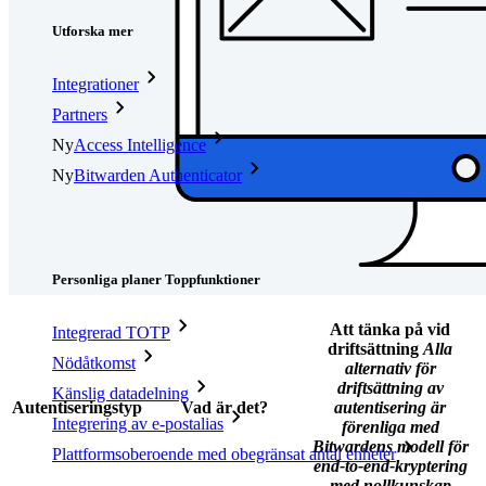
Utforska mer
Integrationer
Partners
Ny
Access Intelligence
Ny
Bitwarden Authenticator
Prissättning
Nedladdningar
Verktyg och funktioner
Personliga planer Toppfunktioner
Att tänka på vid
Integrerad TOTP
driftsättning
Alla
Nödåtkomst
alternativ för
driftsättning av
Känslig datadelning
Autentiseringstyp
Vad är det?
autentisering är
Integrering av e-postalias
förenliga med
Bitwardens modell för
Plattformsoberoende med obegränsat antal enheter
end-to-end-kryptering
med nollkunskap