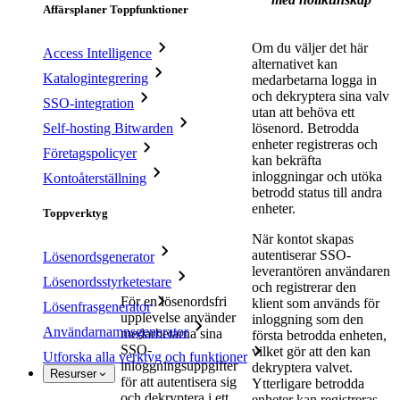
Affärsplaner Toppfunktioner
Om du väljer det här
Access Intelligence
alternativet kan
Katalogintegrering
medarbetarna logga in
och dekryptera sina valv
SSO-integration
utan att behöva ett
Self-hosting Bitwarden
lösenord. Betrodda
enheter registreras och
Företagspolicyer
kan bekräfta
inloggningar och utöka
Kontoåterställning
betrodd status till andra
enheter.
Toppverktyg
När kontot skapas
autentiserar SSO-
Lösenordsgenerator
leverantören användaren
Lösenordsstyrketestare
och registrerar den
För en lösenordsfri
klient som används för
Lösenfrasgenerator
upplevelse använder
inloggning som den
Användarnamnsgenerator
medarbetarna sina
första betrodda enheten,
SSO-
vilket gör att den kan
Utforska alla verktyg och funktioner
inloggningsuppgifter
dekryptera valvet.
Resurser
för att autentisera sig
Ytterligare betrodda
och dekryptera i ett
enheter kan registreras