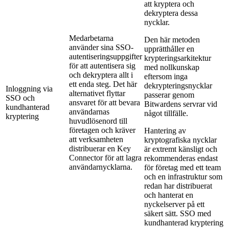
att kryptera och
dekryptera dessa
nycklar.
Medarbetarna
Den här metoden
använder sina SSO-
upprätthåller en
autentiseringsuppgifter
krypteringsarkitektur
för att autentisera sig
med nollkunskap
och dekryptera allt i
eftersom inga
ett enda steg. Det här
dekrypteringsnycklar
Inloggning via
alternativet flyttar
passerar genom
SSO och
ansvaret för att bevara
Bitwardens servrar vid
kundhanterad
användarnas
något tillfälle.
kryptering
huvudlösenord till
företagen och kräver
Hantering av
att verksamheten
kryptografiska nycklar
distribuerar en Key
är extremt känsligt och
Connector för att lagra
rekommenderas endast
användarnycklarna.
för företag med ett team
och en infrastruktur som
redan har distribuerat
och hanterat en
nyckelserver på ett
säkert sätt. SSO med
kundhanterad kryptering