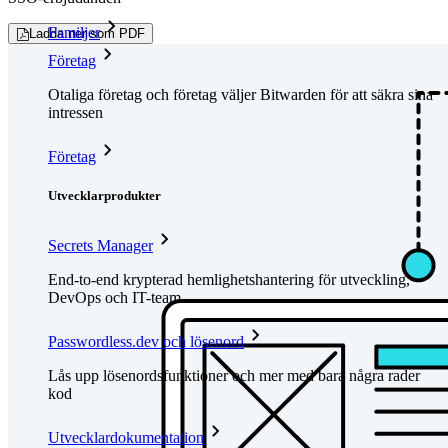
Familjer
Ladda ner som PDF
Företag
Otaliga företag och företag väljer Bitwarden för att säkra sina
intressen
Företag
Utvecklarprodukter
Secrets Manager
End-to-end krypterad hemlighetshantering för utveckling,
DevOps och IT-team.
Passwordless.dev och lösenord
Lås upp lösenordsfunktioner och mer med bara några rader
kod
Utvecklardokumentation