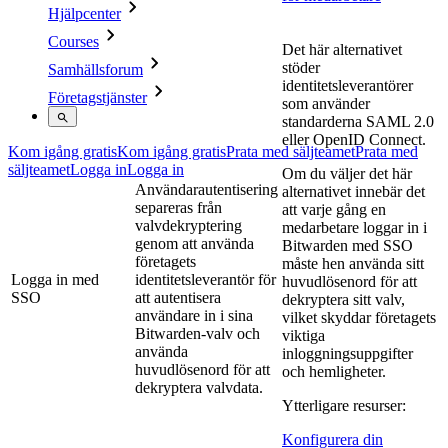
Hjälpcenter
Courses
Det här alternativet
stöder
Samhällsforum
identitetsleverantörer
Företagstjänster
som använder
standarderna SAML 2.0
eller OpenID Connect.
Kom igång gratis
Kom igång gratis
Prata med säljteamet
Prata med
säljteamet
Logga in
Logga in
Om du väljer det här
Användarautentisering
alternativet innebär det
separeras från
att varje gång en
valvdekryptering
medarbetare loggar in i
genom att använda
Bitwarden med SSO
företagets
måste hen använda sitt
Logga in med
identitetsleverantör för
huvudlösenord för att
SSO
att autentisera
dekryptera sitt valv,
användare in i sina
vilket skyddar företagets
Bitwarden-valv och
viktiga
använda
inloggningsuppgifter
huvudlösenord för att
och hemligheter.
dekryptera valvdata.
Ytterligare resurser:
Konfigurera din