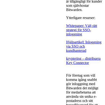
är tillgängligt för kunder
som självhostar
Bitwarden.
Ytterligare resurser:
Whitepaper: Välj rätt
strategi för SSO-
inloggning
Hjälpartikel: Inloggning
via SSO och
kundhanterad
kryptering – distribuera
Key Connector
För företag som vill
komma igång snabbt
gör inloggning med
Bitwarden det möjligt
för medarbetarna att
använda sin unika e-
postadress och sitt
huvudlösenord för att