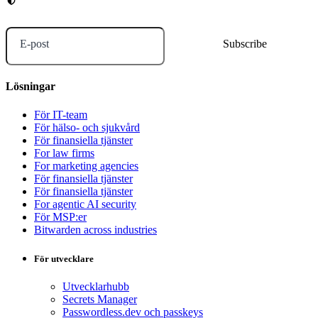
E-post
Lösningar
För IT-team
För hälso- och sjukvård
För finansiella tjänster
For law firms
For marketing agencies
För finansiella tjänster
För finansiella tjänster
For agentic AI security
För MSP:er
Bitwarden across industries
För utvecklare
Utvecklarhubb
Secrets Manager
Passwordless.dev och passkeys