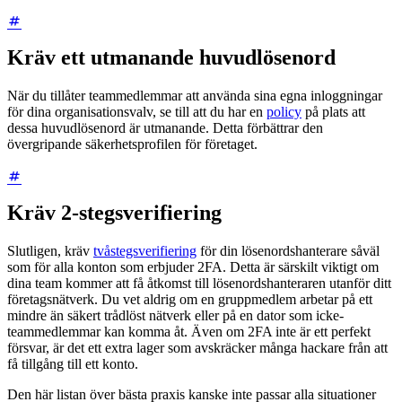
Kräv ett utmanande huvudlösenord
När du tillåter teammedlemmar att använda sina egna inloggningar
för dina organisationsvalv, se till att du har en
policy
på plats att
dessa huvudlösenord är utmanande. Detta förbättrar den
övergripande säkerhetsprofilen för företaget.
Kräv 2-stegsverifiering
Slutligen, kräv
tvåstegsverifiering
för din lösenordshanterare såväl
som för alla konton som erbjuder 2FA. Detta är särskilt viktigt om
dina team kommer att få åtkomst till lösenordshanteraren utanför ditt
företagsnätverk. Du vet aldrig om en gruppmedlem arbetar på ett
mindre än säkert trådlöst nätverk eller på en dator som icke-
teammedlemmar kan komma åt. Även om 2FA inte är ett perfekt
försvar, är det ett extra lager som avskräcker många hackare från att
få tillgång till ett konto.
Den här listan över bästa praxis kanske inte passar alla situationer