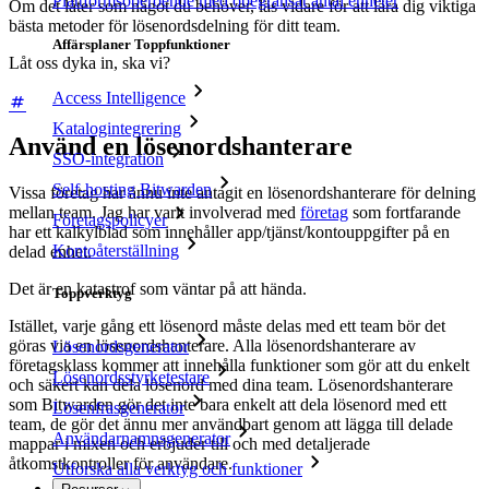
Plattformsoberoende med obegränsat antal enheter
Om det låter som något du behöver, läs vidare för att lära dig viktiga
bästa metoder för lösenordsdelning för ditt team.
Affärsplaner Toppfunktioner
Låt oss dyka in, ska vi?
Access Intelligence
Katalogintegrering
Använd en lösenordshanterare
SSO-integration
Self-hosting Bitwarden
Vissa företag har ännu inte antagit en lösenordshanterare för delning
mellan team. Jag har varit involverad med
företag
som fortfarande
Företagspolicyer
har ett kalkylblad som innehåller app/tjänst/kontouppgifter på en
Kontoåterställning
delad enhet.
Det är en katastrof som väntar på att hända.
Toppverktyg
Istället, varje gång ett lösenord måste delas med ett team bör det
göras via en lösenordshanterare. Alla lösenordshanterare av
Lösenordsgenerator
företagsklass kommer att innehålla funktioner som gör att du enkelt
Lösenordsstyrketestare
och säkert kan dela lösenord med dina team. Lösenordshanterare
som Bitwarden gör det inte bara enkelt att dela lösenord med ett
Lösenfrasgenerator
team, de gör det ännu mer användbart genom att lägga till delade
Användarnamnsgenerator
mappar i mixen och erbjuder till och med detaljerade
åtkomstkontroller för användare.
Utforska alla verktyg och funktioner