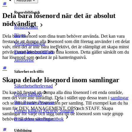
Resurser
Resursbibliotek
Dela bara lösenord när det är absolut
nödvändigt
Resurscenter
Blogg
Dela bara lösenord som dina team behöver använda. Det kan vara
frestande att dumpa alla lösenord som ditt företag använder i ett delat
Webbsändningar
valv, men det är inte bara ineffektivt, det är olämpligt att skapa minst
Framgångsberättelser
privilegierad åtkomst till alla dina konton. Detta gäller särskilt om du
har lösenord som endast är på hanteringsnivå.
Jämförelse
Säkerhet och tillit
Skapa delade lösenord inom samlingar
Säkerhetsefterlevnad
Du kan bli frestad att dumpa alla dina lösenord i ett enda område,
Öppen källkod
men det vore inte tillrådligt. Dela i stället upp dessa team i
samlingar
Bug Bounty Program
och se till att isolera lösenorden per samling. Till exempel kan du ha
team för DEV, MANAGEMENT, OPS och STAFF. Skapa
Öppen källkod Security Summit
samlingar för varje och lägg bara till de lösenord som varje grupp
Bitwarden säkerhetsvitbok
behöver till dessa samlingar.
Utbildning