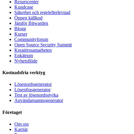
Resurscenter
Kundcase
Säkerhet och regelefterlevnad
Öppen källkod
Jämför Bitwarden
Blogg
Kurser
Communityforum
Open Source Security Summit
Kreatörssamarbeten
Enkätrum
Nyhetsflöde
Kostnadsfria verktyg
Lösenordsgenerator
Lösenfrasgenerator
Test av lösenordsstyrka
Användarnamnsgenerator
Företaget
Om oss
Karriär