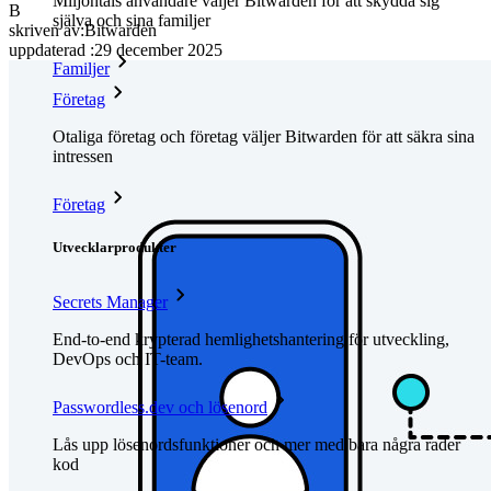
Miljontals användare väljer Bitwarden för att skydda sig
B
själva och sina familjer
skriven av:
Bitwarden
uppdaterad
:
29 december 2025
Familjer
Företag
Otaliga företag och företag väljer Bitwarden för att säkra sina
intressen
Företag
Utvecklarprodukter
Secrets Manager
End-to-end krypterad hemlighetshantering för utveckling,
DevOps och IT-team.
Passwordless.dev och lösenord
Lås upp lösenordsfunktioner och mer med bara några rader
kod