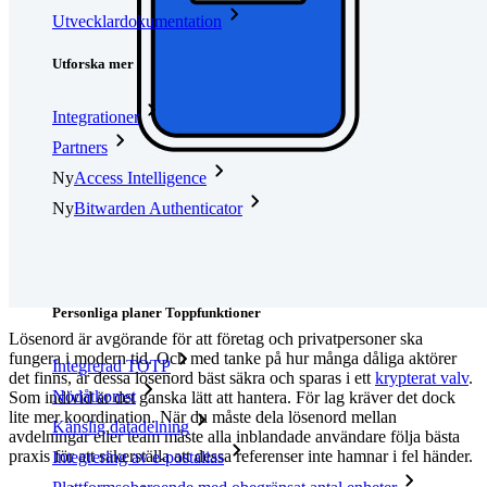
Utvecklardokumentation
Utforska mer
Integrationer
Partners
Ny
Access Intelligence
Ny
Bitwarden Authenticator
Prissättning
Nedladdningar
Verktyg och funktioner
Personliga planer Toppfunktioner
Lösenord är avgörande för att företag och privatpersoner ska
fungera i modern tid. Och med tanke på hur många dåliga aktörer
Integrerad TOTP
det finns, är dessa lösenord bäst säkra och sparas i ett
krypterat valv
.
Nödåtkomst
Som individ är det ganska lätt att hantera. För lag kräver det dock
lite mer koordination. När du måste dela lösenord mellan
Känslig datadelning
avdelningar eller team måste alla inblandade användare följa bästa
praxis för att säkerställa att dessa referenser inte hamnar i fel händer.
Integrering av e-postalias