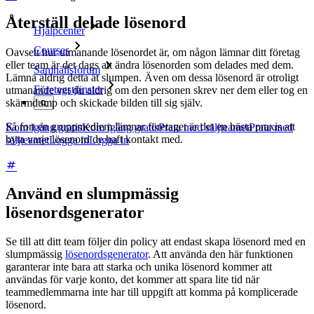
Återställ delade lösenord
Hjälpcenter
Courses
Oavsett hur utmanande lösenordet är, om någon lämnar ditt företag
eller team är det dags att ändra lösenorden som delades med dem.
Samhällsforum
Lämna aldrig detta åt slumpen. Även om dessa lösenord är otroligt
Företagstjänster
utmanande vet du aldrig om den personen skrev ner dem eller tog en
skärmdump och skickade bilden till sig själv.
Så fort en gruppmedlem lämnar företaget är det en bästa praxis att
Kom igång gratis
Kom igång gratis
Prata med säljteamet
Prata med
byta varje lösenord de haft kontakt med.
säljteamet
Logga in
Logga in
Använd en slumpmässig
lösenordsgenerator
Se till att ditt team följer din policy att endast skapa lösenord med en
slumpmässig
lösenordsgenerator
. Att använda den här funktionen
garanterar inte bara att starka och unika lösenord kommer att
användas för varje konto, det kommer att spara lite tid när
teammedlemmarna inte har till uppgift att komma på komplicerade
lösenord.