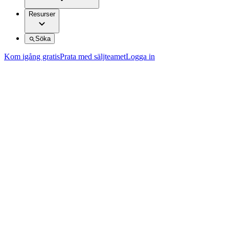
Resurser
Söka
Kom igång gratis
Prata med säljteamet
Logga in