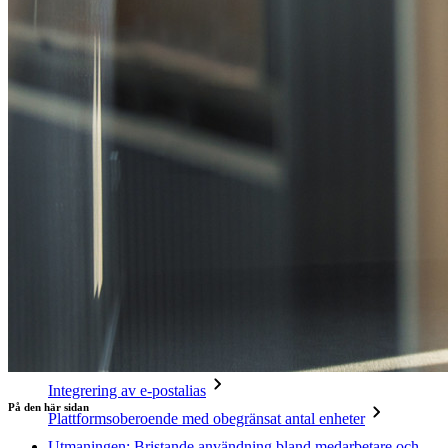
Utforska mer
Integrationer
Partners
Ny
Access Intelligence
Ny
Bitwarden Authenticator
Prissättning
Nedladdningar
Verktyg och funktioner
Personliga planer Toppfunktioner
Integrerad TOTP
Nödåtkomst
Känslig datadelning
Integrering av e-postalias
På den här sidan
Plattformsoberoende med obegränsat antal enheter
Utmaningen: Bristande användning bland medarbetare och