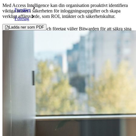
Med Access Intelligence kan din organisation proaktivt identifiera
Familjer
viktiga brister i säkerheten för inloggningsuppgifter och skapa
verkligt affärsvärde, som ROI, intäkter och säkerhetskultur.
Företag
Ladda ner som PDF
Otaliga företag och företag väljer Bitwarden för att säkra sina
intressen
Företag
Utvecklarprodukter
Secrets Manager
End-to-end krypterad hemlighetshantering för utveckling,
DevOps och IT-team.
Passwordless.dev och lösenord
Lås upp lösenordsfunktioner och mer med bara några rader
kod
Utvecklardokumentation