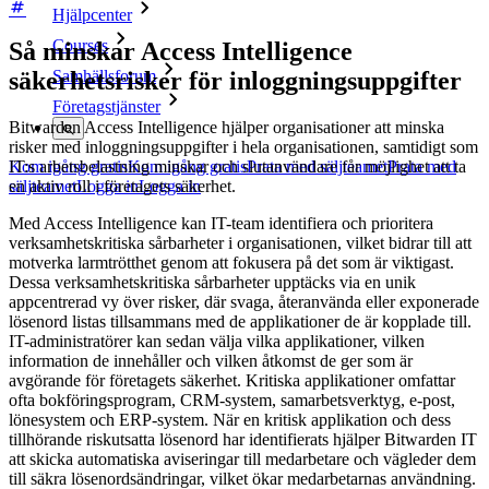
Hjälpcenter
Courses
Så minskar Access Intelligence
Samhällsforum
säkerhetsrisker för inloggningsuppgifter
Företagstjänster
Bitwarden Access Intelligence hjälper organisationer att minska
risker med inloggningsuppgifter i hela organisationen, samtidigt som
IT:s arbetsbelastning minskar och slutanvändare får möjlighet att ta
Kom igång gratis
Kom igång gratis
Prata med säljteamet
Prata med
en aktiv roll i företagets säkerhet.
säljteamet
Logga in
Logga in
Med Access Intelligence kan IT-team identifiera och prioritera
verksamhetskritiska sårbarheter i organisationen, vilket bidrar till att
motverka larmtrötthet genom att fokusera på det som är viktigast.
Dessa verksamhetskritiska sårbarheter upptäcks via en unik
appcentrerad vy över risker, där svaga, återanvända eller exponerade
lösenord listas tillsammans med de applikationer de är kopplade till.
IT-administratörer kan sedan välja vilka applikationer, vilken
information de innehåller och vilken åtkomst de ger som är
avgörande för företagets säkerhet. Kritiska applikationer omfattar
ofta bokföringsprogram, CRM-system, samarbetsverktyg, e-post,
lönesystem och ERP-system. När en kritisk applikation och dess
tillhörande riskutsatta lösenord har identifierats hjälper Bitwarden IT
att skicka automatiska aviseringar till medarbetare och vägleder dem
till säkra lösenordsändringar, vilket ökar medarbetarnas användning.