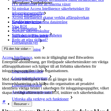
Affärsplaner Toppfunktioner
IT:s larmtrötthet gör att riskerna växer
Så minskar Access Intelligence säkerhetsrisker för
inloggningsuppgifter
Access Intelligence
Access Intelligence skapar verklig affärspåverkan
Katalogintegrering
Skydda mot kostsamma dataintrång
Visa ROI
SSO-integration
Starkare säkerhetskultur
Stärk den interna trovärdigheten
Self-hosting Bitwarden
Redo att göra skillnad?
Företagspolicyer
På den här sidan
Kontoåterställning
Access Intelligence
, som nu är tillgängligt med Bitwardens
Toppverktyg
Enterprise-abonnemang, ger fördjupade säkerhetsinsikter om viktiga
affärsapplikationer och hjälper till att förbättra säkerheten för
inloggningsuppgifter i hela organisationen.
Lösenordsgenerator
Lösenordsstyrketestare
Med Access Intelligence kan du gå längre än vanlig
lösenordshantering och hjälpa din organisation att proaktivt
Lösenfrasgenerator
identifiera viktiga brister i säkerheten för inloggningsuppgifter, vilket
Användarnamnsgenerator
skapar verkligt affärsvärde som ROI, intäkter och säkerhetskultur.
Utforska alla verktyg och funktioner
Resurser