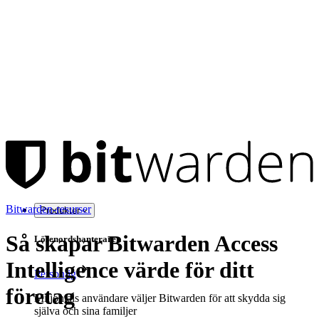
Bitwarden-resurser
Produkter
Så skapar Bitwarden Access
Lösenordshanteraren
Intelligence värde för ditt
Personlig
företag
Miljontals användare väljer Bitwarden för att skydda sig
själva och sina familjer