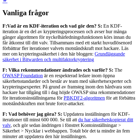
Vanliga frågor
F:
Vad är en KDF-iteration och vad gör den?
S:
En KDF-
iteration är en del av krypteringsprocessen och avser hur många
gånger algoritmen för nyckelhärledningsfunktionen körs innan du
får åtkomst till ditt valv. Tillsammans med ett starkt huvudlösenord
förbättrar fler iterationer valvets motståndskraft mot hackare. Läs
mer om krypteringssäkerhet i den här bloggen:
Grundläggande
säkerhet i Bitwarden och multifaktorkryptering
F: Vilka rekommendationer ändrades och varför?
S:
The
OWASP Foundation
är en respekterad ledare inom öppna
säkerhetsstandarder och består av team med säkerhetsexperter och
krypteringsexperter. På grund av framsteg inom den hårdvara som
hackare har tillgång till i dag höjde OWASP sina rekommendationer
för iterationsinställningarna för
PBKDF2-algoritmen
för att förbättra
motståndskraften mot brute force-attacker.
F: Vad behöver jag göra?
S:
Uppdatera inställningen för KDF-
iterationer till minst 600 000. Se till att
du har säkerhetskopierat ditt
valv
, och gör sedan ändringen i fönstret Kontoinställningar >
Säkerhet > Nycklar i webbappen. Totalt bör det ta mindre än fem
minuter att uppdatera den här inställningen.