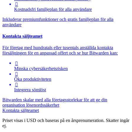

Kostnadsfri familjeplan för alla användare
Inkluderar premiumfunktioner och gratis familjeplan för alla
användare
Kontakta säljteamet
För företag med hundratals eller tusentals anställda kontakta
försäljningen för en anpassad offert och se hur Bitwarden kan:

Minska cybersäkerhetsrisken

Öka produktiviteten

Integrera sömlöst
Bitwarden skalar med alla företagsstorlekar för att ge din
organisation lösenordssäkerhet
Kontakta säljteamet
Priset visas i USD och baseras på en årsprenumeration. Skatter ingår
ej.