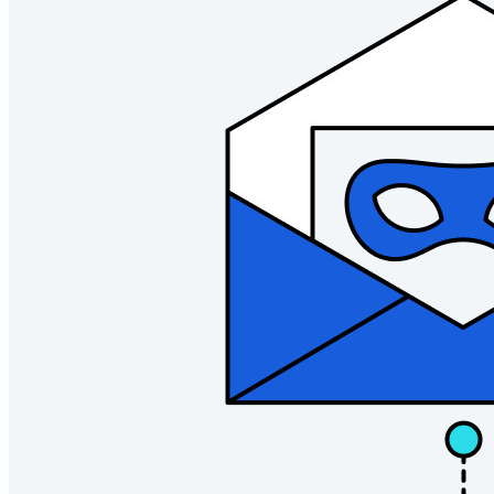
Företag
Utvecklarprodukter
Secrets Manager
End-to-end krypterad hemlighetshantering för utveckling,
DevOps och IT-team.
Passwordless.dev och lösenord
Lås upp lösenordsfunktioner och mer med bara några rader
kod
Utvecklardokumentation
Utforska mer
Integrationer
Partners
Ny
Access Intelligence