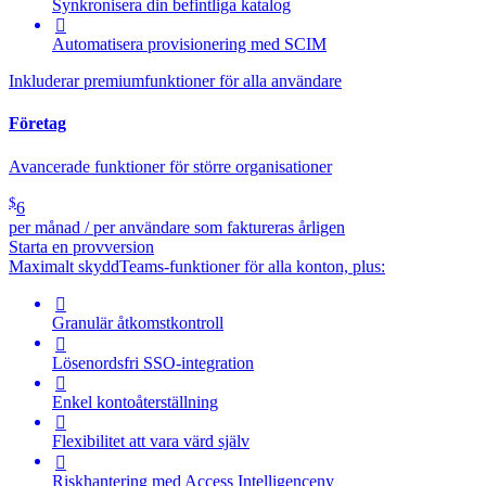
Synkronisera din befintliga katalog

Automatisera provisionering med SCIM
Inkluderar premiumfunktioner för alla användare
Företag
Avancerade funktioner för större organisationer
$
6
per månad / per användare som faktureras årligen
Starta en provversion
Maximalt skydd
Teams-funktioner för alla konton, plus:

Granulär åtkomstkontroll

Lösenordsfri SSO-integration

Enkel kontoåterställning

Flexibilitet att vara värd själv

Riskhantering med
Access Intelligence
ny