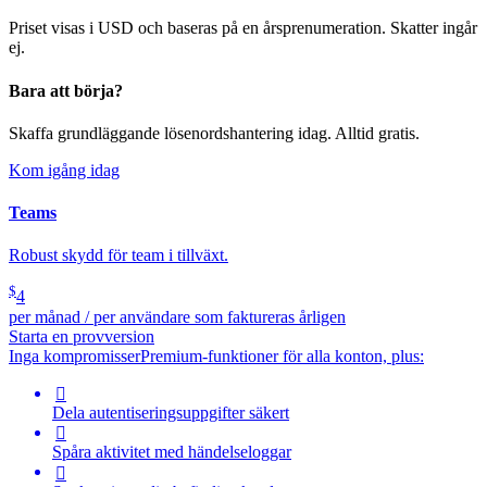
Priset visas i USD och baseras på en årsprenumeration. Skatter ingår
ej.
Bara att börja?
Skaffa grundläggande lösenordshantering idag. Alltid gratis.
Kom igång idag
Teams
Robust skydd för team i tillväxt.
$
4
per månad / per användare som faktureras årligen
Starta en provversion
Inga kompromisser
Premium-funktioner för alla konton, plus:

Dela autentiseringsuppgifter säkert

Spåra aktivitet med händelseloggar
