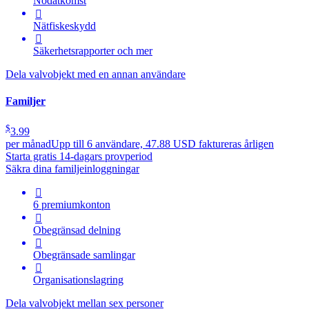
Nödåtkomst

Nätfiskeskydd

Säkerhetsrapporter och mer
Dela valvobjekt med en annan användare
Familjer
$
3.99
per månad
Upp till 6 användare, 47.88 USD faktureras årligen
Starta gratis 14-dagars provperiod
Säkra dina familjeinloggningar

6 premiumkonton

Obegränsad delning

Obegränsade samlingar

Organisationslagring
Dela valvobjekt mellan sex personer