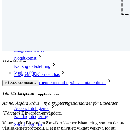
Ny
Bitwarden Authenticator
Prissättning
Nedladdningar
Verktyg och funktioner
Personliga planer Toppfunktioner
Integrerad TOTP
Nödåtkomst
På den här sidan
Känslig datadelning
Vanliga frågor
Integrering av e-postalias
Plattformsoberoende med obegränsat antal enheter
På den här sidan
Till: Medarbetare
Affärsplaner Toppfunktioner
Ämne: Åtgärd krävs – nya krypteringsstandarder för Bitwarden
Access Intelligence
[Företag]
Bitwarden-användare,
Katalogintegrering
Vi använder Bitwarden för säker lösenordshantering som en del av
SSO-integration
vårt säkerhetsprotokoll. Det har blivit ett viktigt verktyg för att