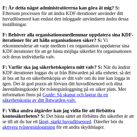
F: Är detta något administratörerna kan göra åt mig?
S:
Eftersom processen för att ändra KDF-iterationer använder ditt
huvudlösenord kan endast den inloggade användaren ändra dessa
inställningar.
F: Behöver alla organisationsmedlemmar uppdatera sina KDF-
iterationer för att hålla organisationen säker?
S:
Vi
rekommenderar att varje medlem i en organisation uppdaterar sina
KDF-iterationer för att ge bästa möjliga säkerhet för organisationen
och deras individuella valv.
F: Varför ska jag säkerhetskopiera mitt valv?
S:
När du ändrar
KDF-iterationer loggas du ut från Bitwarden på alla enheter, så det
är bra att ha en säkerhetskopia av ditt valv om du inte kan logga in
igen. Det är god praxis att förvara ditt huvudlösenord och dina
återställningskoder för tvåstegsinloggning på en säker plats. Mer
information finns på
Guide: Så skapar och lagrar du en
säkerhetskopia av ditt Bitwarden-valv.
F: Vilka andra åtgärder kan jag vidta för att förbättra
kontosäkerheten?
S:
Det bästa sättet att förbättra din säkerhet är att
se till att du har ett
långt, starkt huvudlösenord
. Därefter bör du
aktivera tvåstegsinloggning
för ett andra skyddslager.