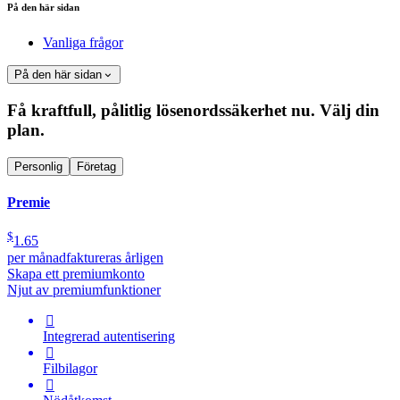
På den här sidan
Vanliga frågor
På den här sidan
Få kraftfull, pålitlig lösenordssäkerhet nu. Välj din
plan.
Personlig
Företag
Premie
$
1.65
per månad
faktureras årligen
Skapa ett premiumkonto
Njut av premiumfunktioner

Integrerad autentisering

Filbilagor
