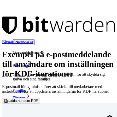
Bitwarden-resurser
Produkter
Exempel på e-postmeddelande
Lösenordshanteraren
till användare om inställningen
Personlig
för KDF-iterationer
Miljontals användare väljer Bitwarden för att skydda sig
själva och sina familjer
E-postmall för administratörer att skicka till medarbetare med
Familjer
instruktioner för att uppdatera inställningarna för KDF-iterationer
Företag
Ladda ner som PDF
Otaliga företag och företag väljer Bitwarden för att säkra sina
intressen