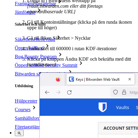
Logga in i Bitwardens webbapp på
Framgångsberättelser
[vault.bitwarden.com eller ditt företags
egenvärdbaserade URL]
Jämförelse
Gå till Kontoinställningar (klicka på den runda ikonen
Säkerhet och tillit
uppe till höger)
Gå till fliken Säkerhet > Nycklar
Säkerhetsefterlevnad
Öppen källkod
Ändra talet till 600000 i rutan KDF-iterationer
Bug Bounty Program
Klicka på knappen Ändra KDF och bekräfta med ditt
huvudlösenord
Öppen källkod Security Summit
Bitwarden säkerhetsvitbok
Utbildning
Hjälpcenter
Courses
Samhällsforum
Företagstjänster