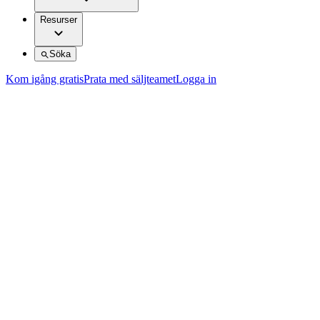
Resurser
Söka
Kom igång gratis
Prata med säljteamet
Logga in