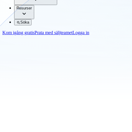
Resurser
Söka
Kom igång gratis
Prata med säljteamet
Logga in