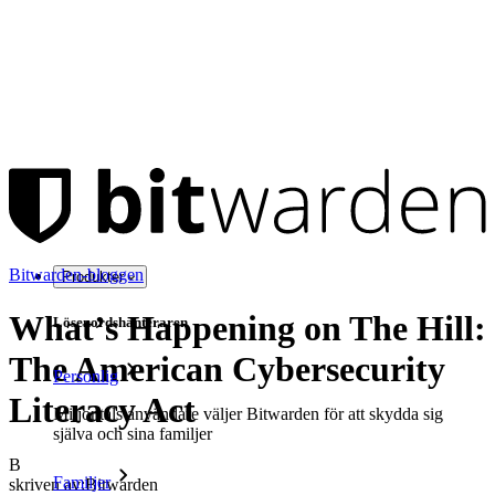
Bitwarden-bloggen
Produkter
What’s Happening on The Hill:
Lösenordshanteraren
The American Cybersecurity
Personlig
Literacy Act
Miljontals användare väljer Bitwarden för att skydda sig
själva och sina familjer
B
Familjer
skriven av:
Bitwarden