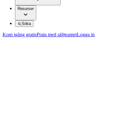
Resurser
Söka
Kom igång gratis
Prata med säljteamet
Logga in