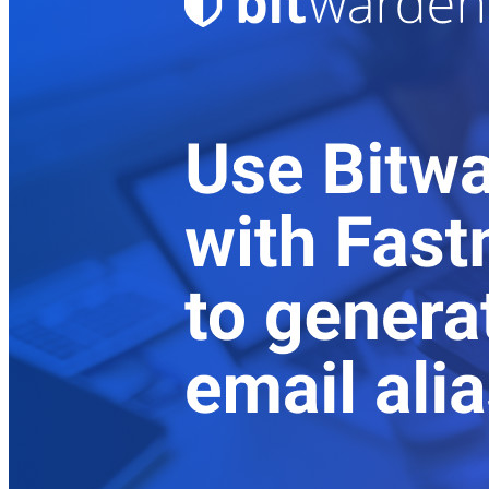
Företag
Utvecklarprodukter
Secrets Manager
End-to-end krypterad hemlighetshantering för utveckling,
DevOps och IT-team.
Passwordless.dev och lösenord
Lås upp lösenordsfunktioner och mer med bara några rader
kod
Utvecklardokumentation
Utforska mer
Integrationer
Partners
Ny
Access Intelligence