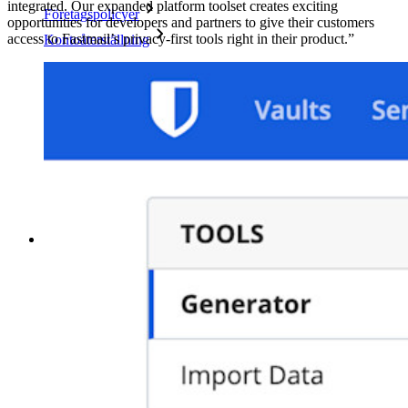
integrated. Our expanded platform toolset creates exciting
Företagspolicyer
opportunities for developers and partners to give their customers
access to Fastmail’s privacy-first tools right in their product.”
Kontoåterställning
Toppverktyg
Lösenordsgenerator
Lösenordsstyrketestare
Lösenfrasgenerator
Användarnamnsgenerator
Utforska alla verktyg och funktioner
Resurser
Resursbibliotek
Resurscenter
Blogg
Webbsändningar
Framgångsberättelser