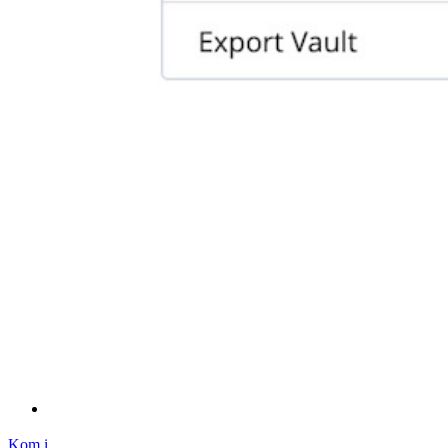
Jämförelse
Säkerhet och tillit
Säkerhetsefterlevnad
Öppen källkod
Bug Bounty Program
Öppen källkod Security Summit
Bitwarden säkerhetsvitbok
Utbildning
Hjälpcenter
Courses
Samhällsforum
Företagstjänster
Kom igång gratis
Kom igång gratis
Prata med säljteamet
Prata med