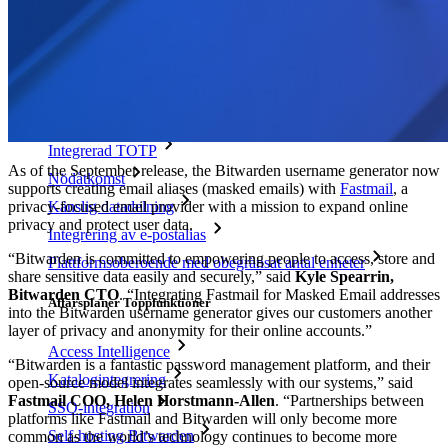
Ny
Bitwarden Authenticator
Prissättning
Nedladdningar
Verktyg och funktioner
Personliga planer Toppfunktioner
Integrerad TOTP
As of the September release, the Bitwarden username generator now
Nödåtkomst
supports creating email aliases (masked emails) with
Fastmail
, a
privacy-focused email provider with a mission to expand online
Känslig datadelning
privacy and protect user data.
Integrering av e-postalias
“Bitwarden is committed to empowering people to access, store and
Plattformsoberoende med obegränsat antal enheter
share sensitive data easily and securely,” said
Kyle Spearrin,
Bitwarden CTO
. “Integrating Fastmail for Masked Email addresses
Affärsplaner Toppfunktioner
into the Bitwarden username generator gives our customers another
layer of privacy and anonymity for their online accounts.”
Access Intelligence
“Bitwarden is a fantastic password management platform, and their
Katalogintegrering
open-source model integrates seamlessly with our systems,” said
Fastmail COO, Helen Horstmann-Allen
. “Partnerships between
SSO-integration
platforms like Fastmail and Bitwarden will only become more
Self-hosting Bitwarden
common as the world’s technology continues to become more