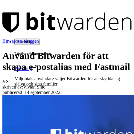
Bitwarden-bloggen
Produkter
Använd Bitwarden för att
Lösenordshanteraren
skapa e-postalias med Fastmail
Personlig
Miljontals användare väljer Bitwarden för att skydda sig
VS
själva och sina familjer
skriven av:
Vivian Shic
publicerad
:
14 september 2022
Familjer
Företag
Otaliga företag och företag väljer Bitwarden för att säkra sina
intressen