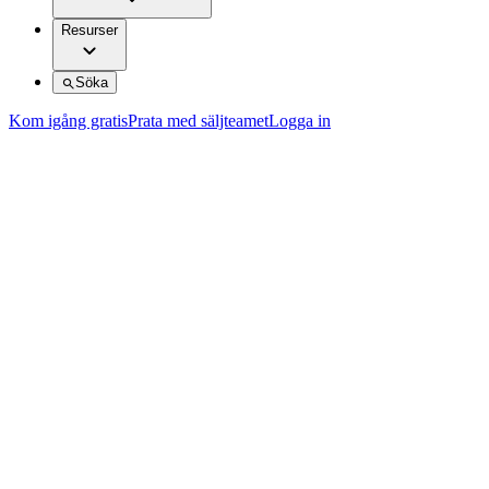
Resurser
Söka
Kom igång gratis
Prata med säljteamet
Logga in