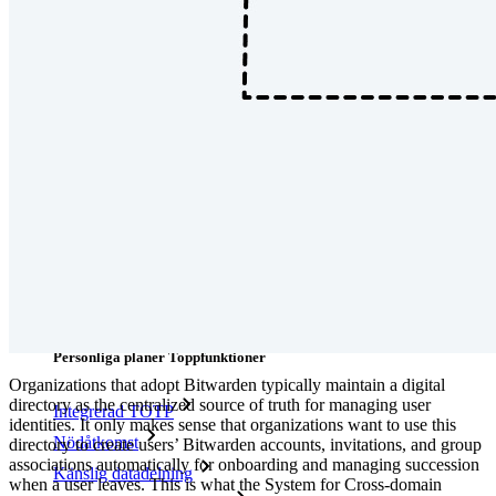
kod
Utvecklardokumentation
Utforska mer
Integrationer
Partners
Ny
Access Intelligence
Ny
Bitwarden Authenticator
Prissättning
Nedladdningar
Verktyg och funktioner
Personliga planer Toppfunktioner
Organizations that adopt Bitwarden typically maintain a digital
directory as the centralized source of truth for managing user
Integrerad TOTP
identities. It only makes sense that organizations want to use this
Nödåtkomst
directory to create users’ Bitwarden accounts, invitations, and group
associations automatically for onboarding and managing succession
Känslig datadelning
when a user leaves. This is what the System for Cross-domain