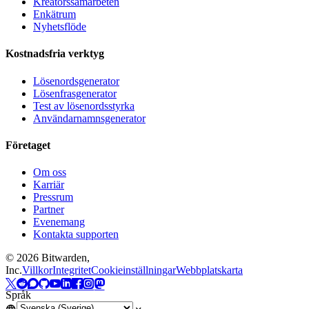
Kreatörssamarbeten
Enkätrum
Nyhetsflöde
Kostnadsfria verktyg
Lösenordsgenerator
Lösenfrasgenerator
Test av lösenordsstyrka
Användarnamnsgenerator
Företaget
Om oss
Karriär
Pressrum
Partner
Evenemang
Kontakta supporten
©
2026
Bitwarden,
Inc.
Villkor
Integritet
Cookieinställningar
Webbplatskarta
Språk