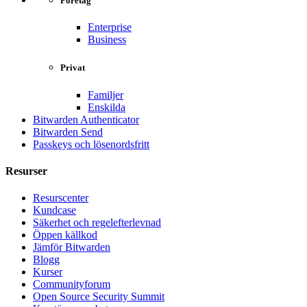
Företag
Enterprise
Business
Privat
Familjer
Enskilda
Bitwarden Authenticator
Bitwarden Send
Passkeys och lösenordsfritt
Resurser
Resurscenter
Kundcase
Säkerhet och regelefterlevnad
Öppen källkod
Jämför Bitwarden
Blogg
Kurser
Communityforum
Open Source Security Summit