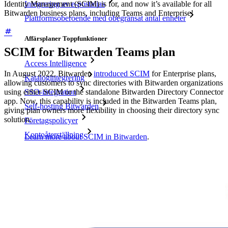
Identity Management (SCIM) is for, and now it’s available for all
Integrering av e-postalias
Bitwarden business plans, including Teams and Enterprise!
Plattformsoberoende med obegränsat antal enheter
Affärsplaner Toppfunktioner
SCIM for Bitwarden Teams plan
Access Intelligence
In August 2022, Bitwarden
introduced SCIM
for Enterprise plans,
Katalogintegrering
allowing customers to sync directories with Bitwarden organizations
SSO-integration
using either SCIM or the standalone Bitwarden Directory Connector
app. Now, this capability is included in the Bitwarden Teams plan,
Self-hosting Bitwarden
giving plan owners more flexibility in choosing their directory sync
solution.
Företagspolicyer
Kontoåterställning
Learn more about SCIM in Bitwarden
.
Toppverktyg
Lösenordsgenerator
Lösenordsstyrketestare
Lösenfrasgenerator
Användarnamnsgenerator