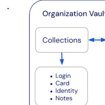
Utforska alla verktyg och funktioner
Resurser
Resursbibliotek
Resurscenter
Blogg
Webbsändningar
Framgångsberättelser
Jämförelse
Säkerhet och tillit
Säkerhetsefterlevnad
Öppen källkod
Bug Bounty Program
Öppen källkod Security Summit
Bitwarden säkerhetsvitbok