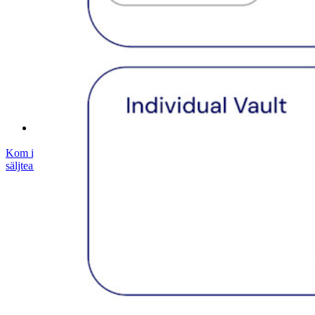
Utbildning
Hjälpcenter
Courses
Samhällsforum
Företagstjänster
Kom igång gratis
Kom igång gratis
Prata med säljteamet
Prata med
säljteamet
Logga in
Logga in