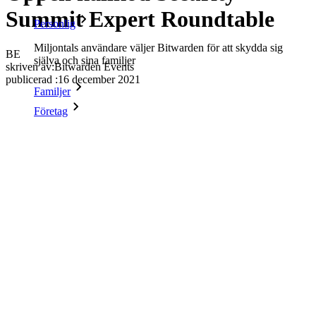
Summit Expert Roundtable
Personlig
Miljontals användare väljer Bitwarden för att skydda sig
BE
själva och sina familjer
skriven av:
Bitwarden Events
publicerad
:
16 december 2021
Familjer
Företag
Otaliga företag och företag väljer Bitwarden för att säkra sina
intressen
Företag
Utvecklarprodukter
Secrets Manager
End-to-end krypterad hemlighetshantering för utveckling,
DevOps och IT-team.
Passwordless.dev och lösenord