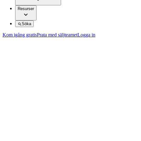
Resurser
Söka
Kom igång gratis
Prata med säljteamet
Logga in