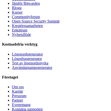
Jämför Bitwarden
Blogg
Kurser
Communityforum
Open Source Security Summit
Kreatörssamarbeten
Enkätrum
Nyhetsflöde
Kostnadsfria verktyg
Lösenordsgenerator
Lösenfrasgenerator
Test av lösenordsstyrka
Användarnamnsgenerator
Företaget
Om oss
Karriär
Pressrum
Partner
Evenemang
Kontakta supporten