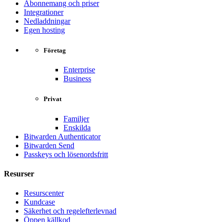
Abonnemang och priser
Integrationer
Nedladdningar
Egen hosting
Företag
Enterprise
Business
Privat
Familjer
Enskilda
Bitwarden Authenticator
Bitwarden Send
Passkeys och lösenordsfritt
Resurser
Resurscenter
Kundcase
Säkerhet och regelefterlevnad
Öppen källkod