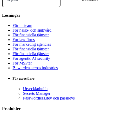
Lösningar
För IT-team
För hälso- och sjukvård
För finansiella tjänster
For law firms
For marketing agencies
För finansiella tjänster
För finansiella tjänster
For agentic AI security
För MSP:er
Bitwarden across industries
För utvecklare
Utvecklarhubb
Secrets Manager
Passwordless.dev och passkeys
Produkter