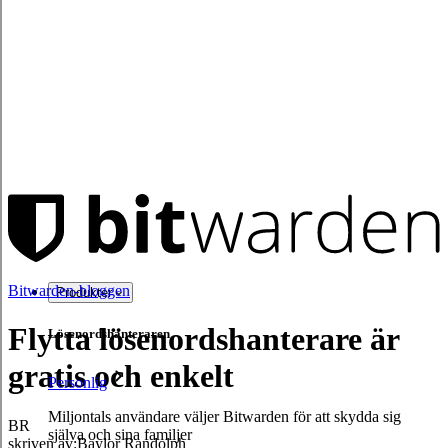
Bitwarden-bloggen
Produkter
Flytta lösenordshanterare är
Lösenordshanteraren
gratis och enkelt
Personlig
Miljontals användare väljer Bitwarden för att skydda sig
BR
själva och sina familjer
skriven av:
Baylor Randolph