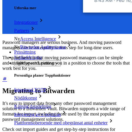
Utforska mer
Integrationer
Partners
Ny
Access Intelligence
Password managers are serious business. And moving password
Ny
Bitwarden Authenticator
managers can be an equally serious step for long-time users.
Prissättning
Nedladdningar
The good news is that moving password managers can be simple
and straightforward, putting you in a position to choose the tools that
Verktyg och funktioner
work best for you.
Personliga planer Toppfunktioner
Migrating to Bitwarden
Integrerad TOTP
Nödåtkomst
It’s easy to import data from any other password management
Känslig datadelning
solution to a Bitwarden Vault. Bitwarden supports a wide range of
formats for import, including those used by the most popular
Integrering av e-postalias
password management solutions.
Plattformsoberoende med obegränsat antal enheter
Check out import guides and get step-by-step instructions for