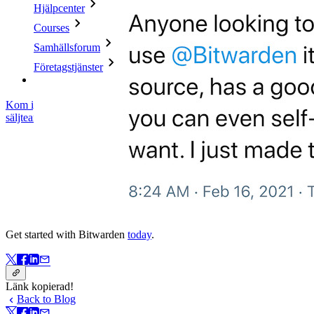
Hjälpcenter
Courses
Samhällsforum
Företagstjänster
Kom igång gratis
Kom igång gratis
Prata med säljteamet
Prata med
säljteamet
Logga in
Logga in
Get started with Bitwarden
today
.
Länk kopierad!
Back to Blog