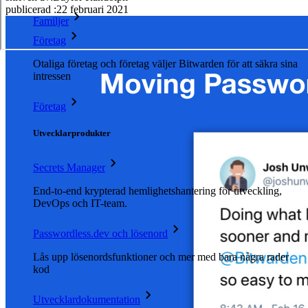
publicerad
:
22 februari 2021
Familjer
Företag
Otaliga företag och företag väljer Bitwarden för att säkra sina
intressen
Företag
Utvecklarprodukter
Secrets Manager
End-to-end krypterad hemlighetshantering för utveckling,
DevOps och IT-team.
Passwordless.dev och lösenord
Lås upp lösenordsfunktioner och mer med bara några rader
kod
Utvecklardokumentation