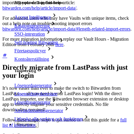
importing your data in this help article:
Affärsplaner Toppfunktioner
bitwarden.com/help/article/import-data/
.
Access Intelligence
For advanced users who may have Vaults with unique items, check
out a help note on troubleshooting import errors
Katalogintegrering
bitwarden.com/help/article/import-data/#length-related-import-errors
.
SSO-integration
For more migration information replay our Vault Hours - Migration
Self-hosting Bitwarden
Edition from February 26th
here
.
Företagspolicyer
Kontoåterställning
Directly migrate from LastPass with just
Toppverktyg
your login
Lösenordsgenerator
It’s now easier than ever to make the switch to Bitwarden from
LastPass — all you need is your LastPass login! With the direct
Lösenordsstyrketestare
LastPass importer, use the Bitwarden browser extension or desktop
Lösenfrasgenerator
app to directly migrate your sensitive credentials. No file
downloading required!
Användarnamnsgenerator
Utforska alla verktyg och funktioner
Follow these simple steps to get started or visit this guide for a
full
Resurser
list of instructions
.