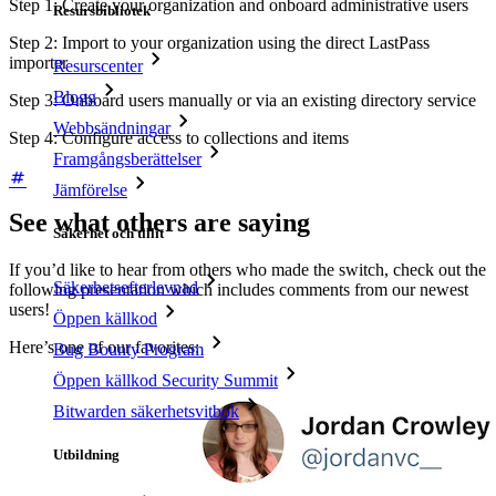
Step 1: Create your organization and onboard administrative users
Resursbibliotek
Step 2: Import to your organization using the direct LastPass
importer
Resurscenter
Blogg
Step 3: Onboard users manually or via an existing directory service
Webbsändningar
Step 4: Configure access to collections and items
Framgångsberättelser
Jämförelse
See what others are saying
Säkerhet och tillit
If you’d like to hear from others who made the switch, check out the
Säkerhetsefterlevnad
following presentation which includes comments from our newest
users!
Öppen källkod
Here’s one of our favorites:
Bug Bounty Program
Öppen källkod Security Summit
Bitwarden säkerhetsvitbok
Utbildning