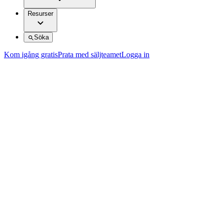
Resurser
Söka
Kom igång gratis
Prata med säljteamet
Logga in