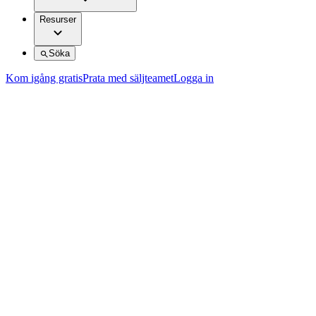
Resurser
Söka
Kom igång gratis
Prata med säljteamet
Logga in