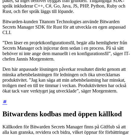
paket, så inget behöver byggas från grunden. Tillgängliga SDK-
språk inkluderar C++, C#, Go, Java, JS, PHP, Python, Ruby och
Rust, och fler språk läggs till löpande.
Bitwarden-kunden Titanom Technologies använde Bitwarden
Secrets Manager SDK för Rust för att utveckla en egen anpassad
CLI.
”Den läser en projektkonfigurationsfil, begär alla hemligheter från
Secrets Manager och injicerar dem sedan i en process. På så sätt
behöver ni inte ange dem manuellt i en konfigurationsfil”, säger IT-
chefen Jannis Morgenstern.
Den här anpassade lösningen påverkar resultatet direkt genom att
minska arbetsbelastningen för ledningen och öka utvecklarnas
produktivitet. ”Jag kan säga att min arbetsbelastning har minskat,
troligen med en till tre timmar i veckan. Produktiviteten har också
ökat tack vare verktyget jag utvecklade”, säger Morgenstern.
Bitwardens kodbas med öppen källkod
Källkoden för Bitwarden Secrets Manager finns på GitHub så att
alla kan granska, revidera och bidra, vilket öppnar för förbättringar