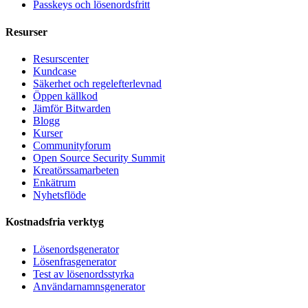
Passkeys och lösenordsfritt
Resurser
Resurscenter
Kundcase
Säkerhet och regelefterlevnad
Öppen källkod
Jämför Bitwarden
Blogg
Kurser
Communityforum
Open Source Security Summit
Kreatörssamarbeten
Enkätrum
Nyhetsflöde
Kostnadsfria verktyg
Lösenordsgenerator
Lösenfrasgenerator
Test av lösenordsstyrka
Användarnamnsgenerator