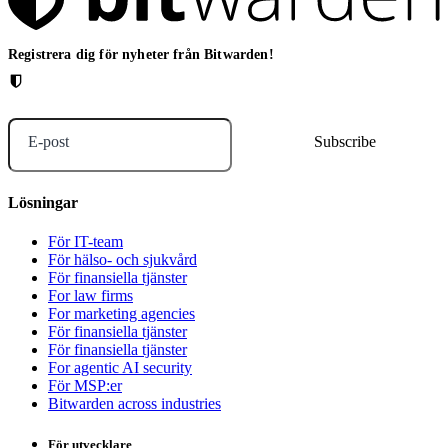
Registrera dig för nyheter från Bitwarden!
E-post
Lösningar
För IT-team
För hälso- och sjukvård
För finansiella tjänster
For law firms
For marketing agencies
För finansiella tjänster
För finansiella tjänster
For agentic AI security
För MSP:er
Bitwarden across industries
För utvecklare