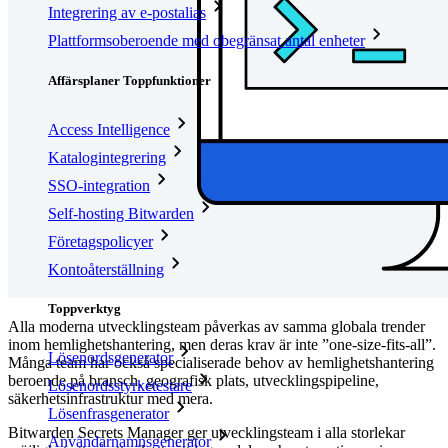
Integrering av e-postalias
Plattformsoberoende med obegränsat antal enheter
Affärsplaner Toppfunktioner
Access Intelligence
Katalogintegrering
SSO-integration
Self-hosting Bitwarden
Företagspolicyer
Kontoåterställning
Toppverktyg
Alla moderna utvecklingsteam påverkas av samma globala trender
inom hemlighetshantering, men deras krav är inte ”one-size-fits-all”.
Lösenordsgenerator
Många team har också specialiserade behov av hemlighetshantering
beroende på bransch, geografisk plats, utvecklingspipeline,
Lösenordsstyrketestare
säkerhetsinfrastruktur med mera.
Lösenfrasgenerator
Bitwarden Secrets Manager ger utvecklingsteam i alla storlekar
Användarnamnsgenerator