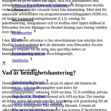
möjlighet att på ett säkert sätt lagra, dela och automatisera sina
infrastruktur- och applikationshemligheter och därigenom skydda
Utforska alla verktyg och funktioner
verksamheten mot det växande hotet från dataintrång. Med stöd för
Resurser
anpassade arbetsflöden via programvaruutvecklingspaket (SDK:er),
ett färdigt kommandoradsgränssnitt (CLI), omslag för
Resursbibliotek
pakethantering, integrationer och en kodbas med öppen källkod är
Bitwarden Secrets Manager en flexibel lösning som företag världen
över litar på.
Resurscenter
Blogg
I den här artikeln utforskar vi hur utvecklarteam kan utnyttja den
flexibla funktionaliteten och de alternativ som Bitwarden Secrets
Webbsändningar
Manager erbjuder för att möta sina specifika behov av
Framgångsberättelser
hemlighetshantering och sin utvecklingsmiljö.
Jämförelse
Säkerhet och tillit
Vad är hemlighetshantering?
Säkerhetsefterlevnad
Hemlighetshantering är praxis att på ett säkert sätt hantera de
infrastruktur- och maskinuppgifter som krävs för
Öppen källkod
utvecklingspipelines, inklusive SSH-nycklar, TLS-certifikat, privata
Bug Bounty Program
krypteringsnycklar, databaslösenord och API-nycklar. Det innebär
att införa strikta åtkomstkontroller, kryptering och granskning för att
Öppen källkod Security Summit
skydda dessa hemligheter från obehörig åtkomst. Genom att
säkerställa att endast behörig personal kan komma åt hemligheterna
Bitwarden säkerhetsvitbok