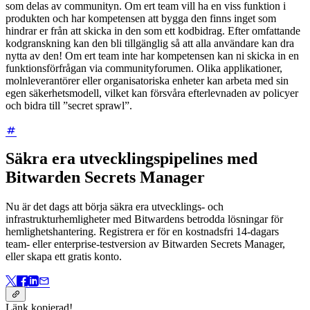
som delas av communityn. Om ert team vill ha en viss funktion i
produkten och har kompetensen att bygga den finns inget som
hindrar er från att skicka in den som ett kodbidrag. Efter omfattande
kodgranskning kan den bli tillgänglig så att alla användare kan dra
nytta av den! Om ert team inte har kompetensen kan ni skicka in en
funktionsförfrågan via communityforumen. Olika applikationer,
molnleverantörer eller organisatoriska enheter kan arbeta med sin
egen säkerhetsmodell, vilket kan försvåra efterlevnaden av policyer
och bidra till ”secret sprawl”.
Säkra era utvecklingspipelines med
Bitwarden Secrets Manager
Nu är det dags att börja säkra era utvecklings- och
infrastrukturhemligheter med Bitwardens betrodda lösningar för
hemlighetshantering. Registrera er för en kostnadsfri 14-dagars
team- eller enterprise-testversion av Bitwarden Secrets Manager,
eller skapa ett gratis konto.
Länk kopierad!