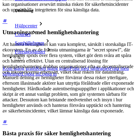
kan organisationer avsevärt minska risken för säkerhetsincidenter
och upprätthålla integriteten för sina känsliga data.
Utbildning
Hjälpcenter
Utmaningar med hemlighetshantering
Courses
Samhällsforum
Att hantera hemligheter kan vara komplext, särskilt i storskaliga IT-
ekosystem. En av de främsta utmaningarna är ”secret sprawl”, där
Företagstjänster
hemligheter sprids över flera system, vilket gör dem svåra att spåra
och hantera effektivt. Utan en centraliserad lösning för
hemlighetshantering drabbas organisationer ofta av decentraliserade
Kom igång gratis
Kom igång gratis
Prata med säljteamet
Prata med
och inkonsekventa arbetssätt, vilket ökar risken för dataintrång.
säljteamet
Logga in
Logga in
Manuell delning av hemligheter förvärrar dessa risker ytterligare,
eftersom illasinnade aktörer kan utnyttja föråldrade eller exponerade
hemligheter. Hårdkodade autentiseringsuppgifter i applikationer och
skript är ett annat vanligt problem, som gör systemen sårbara för
attacker. Dessutom kan bristande medvetenhet och insyn i hur
hemligheter används och hanteras försvåra upptäckt och hantering
av säkerhetsincidenter, vilket lämnar känsliga data exponerade.
Bästa praxis för säker hemlighetshantering