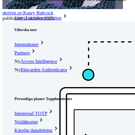
kod
skriven av:
Kasey Babcock
Utvecklardokumentation
publicerad
:
2 oktober 2025
Utforska mer
Integrationer
Partners
Ny
Access Intelligence
Ny
Bitwarden Authenticator
Prissättning
Nedladdningar
Verktyg och funktioner
Personliga planer Toppfunktioner
Integrerad TOTP
Nödåtkomst
Känslig datadelning