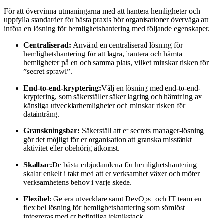
För att övervinna utmaningarna med att hantera hemligheter och
uppfylla standarder för bästa praxis bör organisationer överväga att
införa en lösning för hemlighetshantering med följande egenskaper.
Centraliserad:
Använd en centraliserad lösning för
hemlighetshantering för att lagra, hantera och hämta
hemligheter på en och samma plats, vilket minskar risken för
”secret sprawl”.
End-to-end-kryptering:
Välj en lösning med end-to-end-
kryptering, som säkerställer säker lagring och hämtning av
känsliga utvecklarhemligheter och minskar risken för
dataintrång.
Granskningsbar:
Säkerställ att er secrets manager-lösning
gör det möjligt för er organisation att granska misstänkt
aktivitet eller obehörig åtkomst.
Skalbar:
De bästa erbjudandena för hemlighetshantering
skalar enkelt i takt med att er verksamhet växer och möter
verksamhetens behov i varje skede.
Flexibel
: Ge era utvecklare samt DevOps- och IT-team en
flexibel lösning för hemlighetshantering som sömlöst
integreras med er befintliga teknikstack.