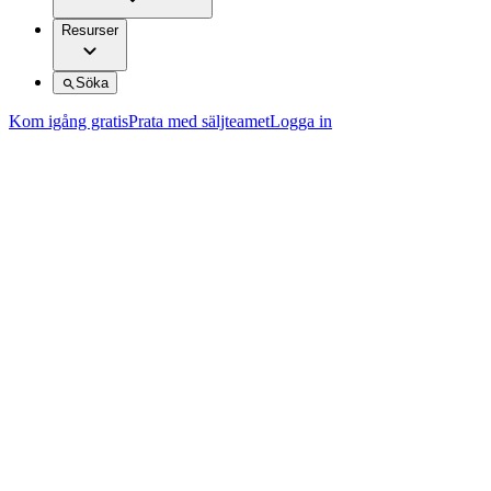
Resurser
Söka
Kom igång gratis
Prata med säljteamet
Logga in