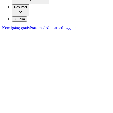
Resurser
Söka
Kom igång gratis
Prata med säljteamet
Logga in