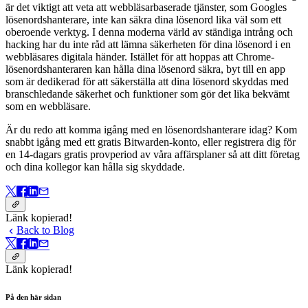
är det viktigt att veta att webbläsarbaserade tjänster, som Googles
lösenordshanterare, inte kan säkra dina lösenord lika väl som ett
oberoende verktyg. I denna moderna värld av ständiga intrång och
hacking har du inte råd att lämna säkerheten för dina lösenord i en
webbläsares digitala händer. Istället för att hoppas att Chrome-
lösenordshanteraren kan hålla dina lösenord säkra, byt till en app
som är dedikerad för att säkerställa att dina lösenord skyddas med
branschledande säkerhet och funktioner som gör det lika bekvämt
som en webbläsare.
Är du redo att komma igång med en lösenordshanterare idag? Kom
snabbt igång med ett gratis Bitwarden-konto, eller registrera dig för
en 14-dagars gratis provperiod av våra affärsplaner så att ditt företag
och dina kollegor kan hålla sig skyddade.
Länk kopierad!
Back to Blog
Länk kopierad!
På den här sidan