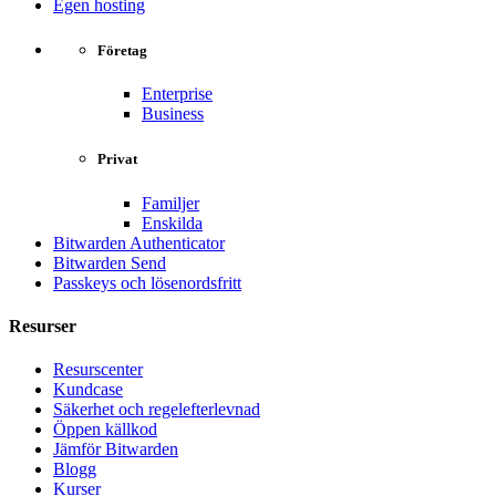
Egen hosting
Företag
Enterprise
Business
Privat
Familjer
Enskilda
Bitwarden Authenticator
Bitwarden Send
Passkeys och lösenordsfritt
Resurser
Resurscenter
Kundcase
Säkerhet och regelefterlevnad
Öppen källkod
Jämför Bitwarden
Blogg
Kurser