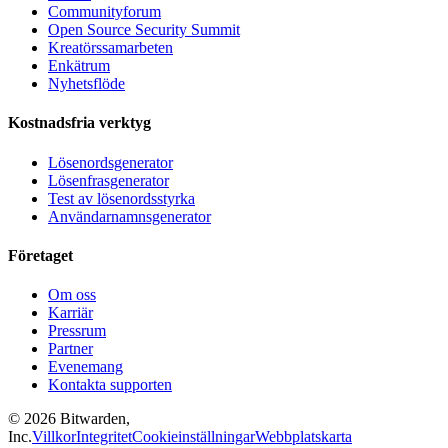
Communityforum
Open Source Security Summit
Kreatörssamarbeten
Enkätrum
Nyhetsflöde
Kostnadsfria verktyg
Lösenordsgenerator
Lösenfrasgenerator
Test av lösenordsstyrka
Användarnamnsgenerator
Företaget
Om oss
Karriär
Pressrum
Partner
Evenemang
Kontakta supporten
©
2026
Bitwarden,
Inc.
Villkor
Integritet
Cookieinställningar
Webbplatskarta