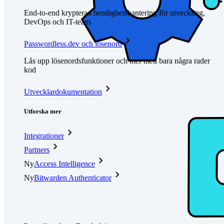
End-to-end krypterad hemlighetshantering för utveckling,
DevOps och IT-team.
Passwordless.dev och lösenord
Lås upp lösenordsfunktioner och mer med bara några rader
kod
Utvecklardokumentation
Utforska mer
Integrationer
Partners
Ny
Access Intelligence
Ny
Bitwarden Authenticator
Prissättning
Nedladdningar
Verktyg och funktioner