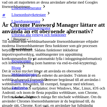
vad om att majoriteten av dessa användare arbetar med Googles
lösenordshanterare.
Lösenordsgenerator
Lösenordsstyrketestare
Lösenfrasgenerator
Är Chrome Password Manager lättare att
Användarnamnsgenerator
använda än ett oberoende alternativ?
Utforska alla verktyg och funktioner
Resurser
Till skillnad från webbläsarbaserade lösenordshanterare erbjuder
moderna lösenordshanterare flera funktioner som gör processen
Resursbibliotek
betydligt bekvämare. Sådana funktioner inkluderar
import/exportverktyg, snabbtangenter (en uppsättning
kortkommandon för att automatiskt fylla i inloggningsinformation)
Resurscenter
och lösenordsdelning (som hanteras via end-to-end-kryptering).
Blogg
Det är också mycket lättare att använda en oberoende
Webbsändningar
lösenordshanterare på alla enheter du använder. Tvärtom är en
webbläsarbaserad lösenordshanterare begränsad till att användas i
Framgångsberättelser
webbläsaren. Bitwarden, till exempel, fungerar med telefoner,
Jämförelse
bärbara datorer och surfplattor; över Windows, Mac, Linux, iOS och
Android; och inom de flesta populära webbläsare, som Chrome,
Firefox, Safari, Edge och många fler nischade webbläsare. Om du
Säkerhet och tillit
använder Chromes lösenordshanterare är du begränsad till, du
gissade rätt, Chrome. Kort sagt, en användare har fullständig