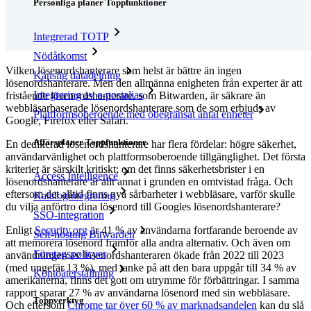
Personliga planer Toppfunktioner
Integrerad TOTP
Nödåtkomst
Vilken lösenordshanterare som helst är bättre än ingen
Känslig datadelning
lösenordshanterare. Men den allmänna enigheten från experter är att
Integrering av e-postalias
fristående lösenordshanterare, som Bitwarden, är säkrare än
webbläsarbaserade lösenordshanterare som de som erbjuds av
Plattformsoberoende med obegränsat antal enheter
Google, Firefox eller Safari.
Affärsplaner Toppfunktioner
En dedikerad lösenordshanterare har flera fördelar: högre säkerhet,
användarvänlighet och plattformsoberoende tillgänglighet. Det första
kriteriet är särskilt kritiskt; om det finns säkerhetsbrister i en
Access Intelligence
lösenordshanterare är allt annat i grunden en omtvistad fråga. Och
eftersom det alltid finns nya sårbarheter i webbläsare, varför skulle
Katalogintegrering
du vilja anförtro dina lösenord till Googles lösenordshanterare?
SSO-integration
Enligt
Security.org
är 41 % av användarna fortfarande beroende av
Self-hosting Bitwarden
att memorera lösenord framför alla andra alternativ. Och även om
Företagspolicyer
användningen av lösenordshanteraren ökade från 2022 till 2023
(med ungefär 13 %), med tanke på att den bara uppgår till 34 % av
Kontoåterställning
amerikanerna, finns det gott om utrymme för förbättringar. I samma
rapport sparar 27 % av användarna lösenord med sin webbläsare.
Toppverktyg
Och eftersom
Chrome tar över 60 % av marknadsandelen
kan du slå