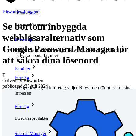
Bitwarden-bloggen
Produkter
Se bortom inbyggda
Lösenordshanteraren
webbläsaralternativ som
Personlig
Google Password Manager för
Miljontals användare väljer Bitwarden för att skydda sig
själva och sina familjer
att säkra dina lösenord
Familjer
B
Företag
skriven av:
Bitwarden
publicerad
:
23 juli 2024
Otaliga företag och företag väljer Bitwarden för att säkra sina
intressen
Företag
Utvecklarprodukter
Secrets Manager