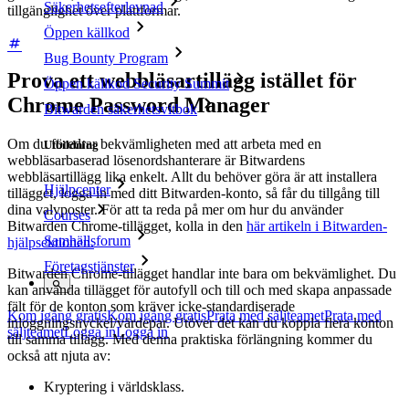
Säkerhetsefterlevnad
tillgänglighet över plattformar.
Öppen källkod
Bug Bounty Program
Prova ett webbläsartillägg istället för
Öppen källkod Security Summit
Chrome Password Manager
Bitwarden säkerhetsvitbok
Om du föredrar bekvämligheten med att arbeta med en
Utbildning
webbläsarbaserad lösenordshanterare är Bitwardens
webbläsartillägg lika enkelt. Allt du behöver göra är att installera
Hjälpcenter
tillägget, logga in med ditt Bitwarden-konto, så får du tillgång till
dina valvposter. För att ta reda på mer om hur du använder
Courses
Bitwarden Chrome-tillägget, kolla in den
här artikeln i Bitwarden-
Samhällsforum
hjälpsektionen.
Företagstjänster
Bitwarden Chrome-tillägget handlar inte bara om bekvämlighet. Du
kan använda tillägget för autofyll och till och med skapa anpassade
fält för de konton som kräver icke-standardiserade
Kom igång gratis
Kom igång gratis
Prata med säljteamet
Prata med
inloggningsnyckel/värdepar. Utöver det kan du koppla flera konton
säljteamet
Logga in
Logga in
till samma tillägg. Med denna praktiska förlängning kommer du
också att njuta av:
Kryptering i världsklass.