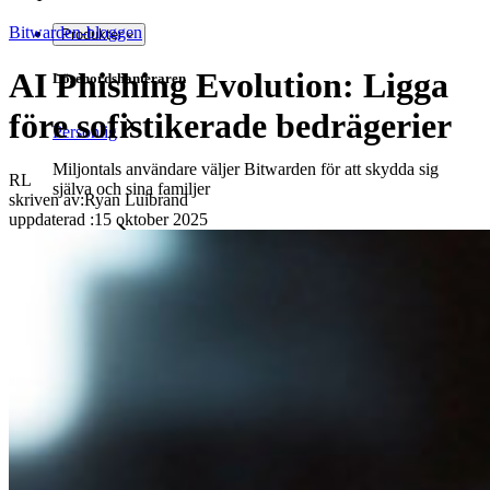
Bitwarden-bloggen
Produkter
AI Phishing Evolution: Ligga
Lösenordshanteraren
före sofistikerade bedrägerier
Personlig
Miljontals användare väljer Bitwarden för att skydda sig
RL
själva och sina familjer
skriven av:
Ryan Luibrand
uppdaterad
:
15 oktober 2025
Familjer
Företag
Otaliga företag och företag väljer Bitwarden för att säkra sina
intressen
Företag
Utvecklarprodukter
Secrets Manager