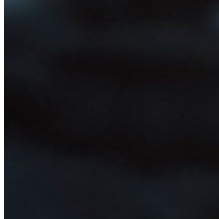
End-to-end krypterad hemlighetshantering för utveckling,
DevOps och IT-team.
Passwordless.dev och lösenord
Lås upp lösenordsfunktioner och mer med bara några rader
kod
Utvecklardokumentation
Utforska mer
Integrationer
Partners
Ny
Access Intelligence
Ny
Bitwarden Authenticator
Prissättning
Nedladdningar
Verktyg och funktioner
Personliga planer Toppfunktioner