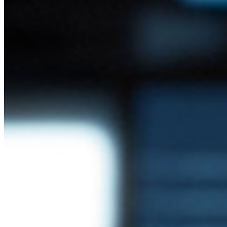
Öppen källkod
Bug Bounty Program
Öppen källkod Security Summit
Bitwarden säkerhetsvitbok
Utbildning
Hjälpcenter
Courses
Samhällsforum
Företagstjänster
Kom igång gratis
Kom igång gratis
Prata med säljteamet
Prata med
säljteamet
Logga in
Logga in