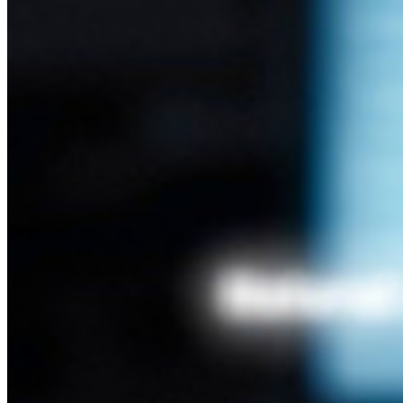
Lösenordsgenerator
Lösenordsstyrketestare
Lösenfrasgenerator
Användarnamnsgenerator
Utforska alla verktyg och funktioner
Resurser
Resursbibliotek
Resurscenter
Blogg
Webbsändningar
Framgångsberättelser
Jämförelse
Säkerhet och tillit
Säkerhetsefterlevnad