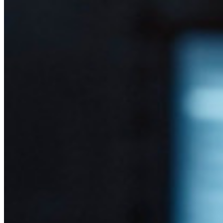
Integrerad TOTP
Nödåtkomst
Känslig datadelning
Integrering av e-postalias
Plattformsoberoende med obegränsat antal enheter
Affärsplaner Toppfunktioner
Access Intelligence
Katalogintegrering
SSO-integration
Self-hosting Bitwarden
Företagspolicyer
Kontoåterställning
Toppverktyg