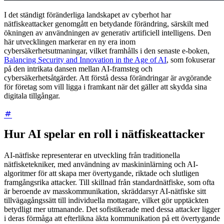
I det ständigt föränderliga landskapet av cyberhot har
nätfiskeattacker genomgått en betydande förändring, särskilt med
ökningen av användningen av generativ artificiell intelligens. Den
här utvecklingen markerar en ny era inom
cybersäkerhetsutmaningar, vilket framhålls i den senaste e-boken,
Balancing Security and Innovation in the Age of AI
, som fokuserar
på den intrikata dansen mellan AI-framsteg och
cybersäkerhetsåtgärder. Att förstå dessa förändringar är avgörande
för företag som vill ligga i framkant när det gäller att skydda sina
digitala tillgångar.
Hur AI spelar en roll i nätfiskeattacker
AI-nätfiske representerar en utveckling från traditionella
nätfisketekniker, med användning av maskininlärning och AI-
algoritmer för att skapa mer övertygande, riktade och slutligen
framgångsrika attacker. Till skillnad från standardnätfiske, som ofta
är beroende av masskommunikation, skräddarsyr AI-nätfiske sitt
tillvägagångssätt till individuella mottagare, vilket gör upptäckten
betydligt mer utmanande. Det sofistikerade med dessa attacker ligger
i deras förmåga att efterlikna äkta kommunikation på ett övertygande