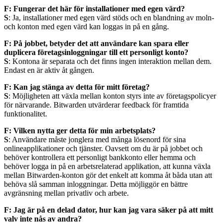
F: Fungerar det här för installationer med egen värd?
S
: Ja, installationer med egen värd stöds och en blandning av moln-
och konton med egen värd kan loggas in på en gång.
F: På jobbet, betyder det att användare kan spara eller
duplicera företagsinloggningar till ett personligt konto?
S
: Kontona är separata och det finns ingen interaktion mellan dem.
Endast en är aktiv åt gången.
F: Kan jag stänga av detta för mitt företag?
S
: Möjligheten att växla mellan konton styrs inte av företagspolicyer
för närvarande. Bitwarden utvärderar feedback för framtida
funktionalitet.
F: Vilken nytta ger detta för min arbetsplats?
S
: Användare måste jonglera med många lösenord för sina
onlineapplikationer och tjänster. Oavsett om du är på jobbet och
behöver kontrollera ett personligt bankkonto eller hemma och
behöver logga in på en arbetsrelaterad applikation, att kunna växla
mellan Bitwarden-konton gör det enkelt att komma åt båda utan att
behöva slå samman inloggningar. Detta möjliggör en bättre
avgränsning mellan privatliv och arbete.
F: Jag är på en delad dator, hur kan jag vara säker på att mitt
valv inte nås av andra?