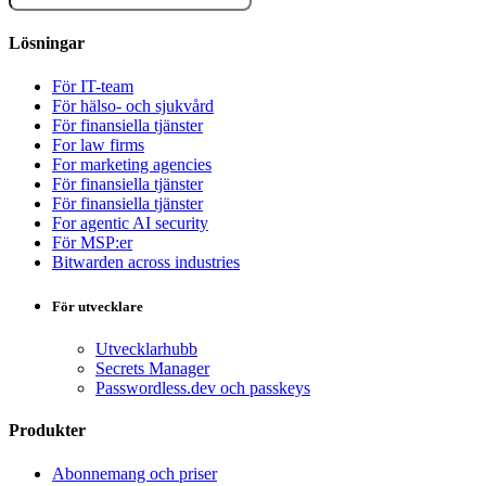
Lösningar
För IT-team
För hälso- och sjukvård
För finansiella tjänster
For law firms
For marketing agencies
För finansiella tjänster
För finansiella tjänster
For agentic AI security
För MSP:er
Bitwarden across industries
För utvecklare
Utvecklarhubb
Secrets Manager
Passwordless.dev och passkeys
Produkter
Abonnemang och priser