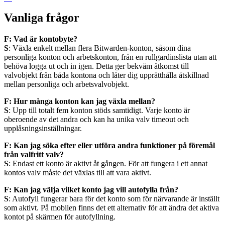
Vanliga frågor
F: Vad är kontobyte?
S
: Växla enkelt mellan flera Bitwarden-konton, såsom dina
personliga konton och arbetskonton, från en rullgardinslista utan att
behöva logga ut och in igen. Detta ger bekväm åtkomst till
valvobjekt från båda kontona och låter dig upprätthålla åtskillnad
mellan personliga och arbetsvalvobjekt.
F: Hur många konton kan jag växla mellan?
S
: Upp till totalt fem konton stöds samtidigt. Varje konto är
oberoende av det andra och kan ha unika valv timeout och
upplåsningsinställningar.
F: Kan jag söka efter eller utföra andra funktioner på föremål
från valfritt valv?
S
: Endast ett konto är aktivt åt gången. För att fungera i ett annat
kontos valv måste det växlas till att vara aktivt.
F: Kan jag välja vilket konto jag vill autofylla från?
S
: Autofyll fungerar bara för det konto som för närvarande är inställt
som aktivt. På mobilen finns det ett alternativ för att ändra det aktiva
kontot på skärmen för autofyllning.