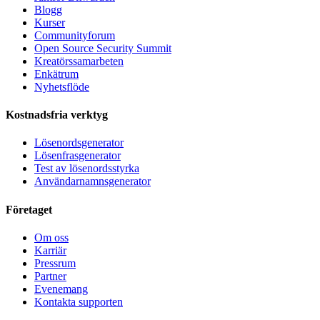
Blogg
Kurser
Communityforum
Open Source Security Summit
Kreatörssamarbeten
Enkätrum
Nyhetsflöde
Kostnadsfria verktyg
Lösenordsgenerator
Lösenfrasgenerator
Test av lösenordsstyrka
Användarnamnsgenerator
Företaget
Om oss
Karriär
Pressrum
Partner
Evenemang
Kontakta supporten