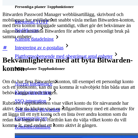
Personliga planer Toppfunktioner
Bitwarden Password Manager webbläsartillägg, skrivbord och
mobilappar har möjlighet att snabbt växla mellan Bitwarden-konton,
Integrerad TOTP
med flera konton inloggade samtidigt, vilket gör det bekvämare än
Nödåtkomst
någonsin att använda Bitwarden för arbete och personligt bruk på
samma enheter.
Känslig datadelning
Integrering av e-postalias
Plattformsoberoende med obegränsat antal enheter
Bekvämligheten med att byta Bitwarden-
konton
Affärsplaner Toppfunktioner
Om du har flera Bitwarden-konton, till exempel ett personligt konto
Access Intelligence
och ett jobbkonto, kan du nu komma åt valvobjekt från båda utan att
Katalogintegrering
behöva logga ut och in igen.
SSO-integration
Rubriken i applikationen visar vilket konto du för närvarande har
aktivt. När du klickar visas en rullgardinsmeny med ett alternativ för
Self-hosting Bitwarden
att lägga till ett nytt konto och en lista över andra konton som du
Företagspolicyer
redan har loggat in på. Härifrån kan du välja vilket konto du vill
komma åt, med endast ett konto aktivt åt gången.
Kontoåterställning