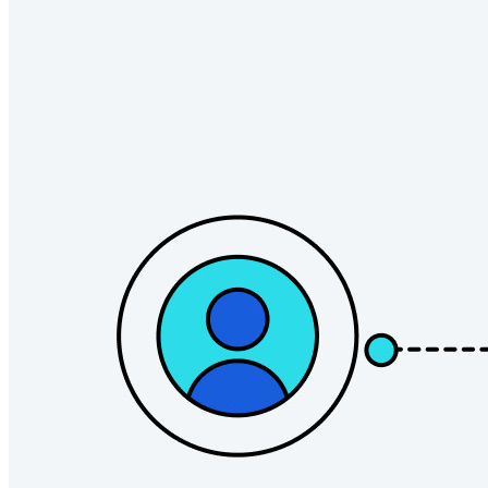
Secrets Manager
End-to-end krypterad hemlighetshantering för utveckling,
DevOps och IT-team.
Passwordless.dev och lösenord
Lås upp lösenordsfunktioner och mer med bara några rader
kod
Utvecklardokumentation
Utforska mer
Integrationer
Partners
Ny
Access Intelligence
Ny
Bitwarden Authenticator
Prissättning
Nedladdningar
Verktyg och funktioner