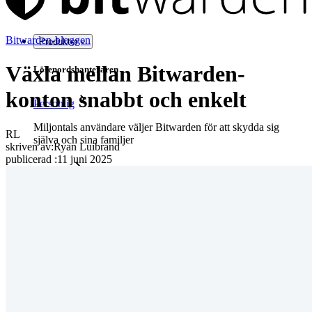
Bitwarden-bloggen
Produkter
Växla mellan Bitwarden-
Lösenordshanteraren
konton snabbt och enkelt
Personlig
Miljontals användare väljer Bitwarden för att skydda sig
RL
själva och sina familjer
skriven av:
Ryan Luibrand
publicerad
:
11 juni 2025
Familjer
Företag
Otaliga företag och företag väljer Bitwarden för att säkra sina
intressen
Företag
Utvecklarprodukter