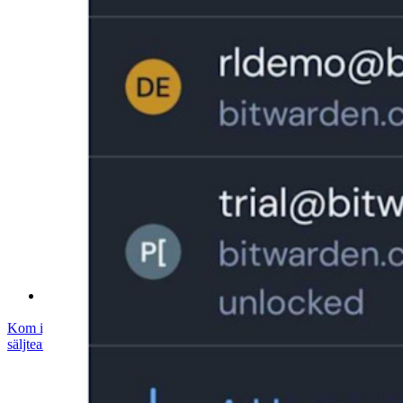
Säkerhetsefterlevnad
Öppen källkod
Bug Bounty Program
Öppen källkod Security Summit
Bitwarden säkerhetsvitbok
Utbildning
Hjälpcenter
Courses
Samhällsforum
Företagstjänster
Kom igång gratis
Kom igång gratis
Prata med säljteamet
Prata med
säljteamet
Logga in
Logga in