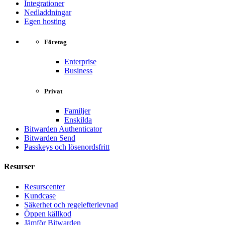
Integrationer
Nedladdningar
Egen hosting
Företag
Enterprise
Business
Privat
Familjer
Enskilda
Bitwarden Authenticator
Bitwarden Send
Passkeys och lösenordsfritt
Resurser
Resurscenter
Kundcase
Säkerhet och regelefterlevnad
Öppen källkod
Jämför Bitwarden