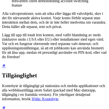
Bitwarden client demonstrating account switching
feature
Alla valvoperationer, som att söka eller lägga till valvobjekt, sker i
det för närvarande aktiva kontot. Varje konto förblir separat utan
interaktion mellan dem, och de är inte heller medvetna om varandra.
Detta håller allt separat, rent och privat.
Lägg till upp till totalt fem konton, med valfri blandning av moln
(inklusive moln i USA eller EU) eller installationer med egen värd.
Var och en fungerar oberoende med separata valv-timeout- och
upplåsningsinställningar, så att ett jobbkonto kan använda biometri
för att låsa upp, medan ett personligt använder en PIN-kod, eller vad
du föredrar!
Tillgänglighet
Kontobyte är tillgängligt på stationära och mobila applikationer och
alla webbläsartillägg utom Safari (packad med Mac-datorapp,
tillgänglig i en framtida version). För ytterligare detaljerad
information, besök
Hjälp: Kontobyte
.