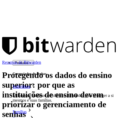
Recursos do Bitwarden
Produtos
Protegendo os dados do ensino
Gerenciador de senhas
superior: por que as
Indivíduos
instituições de ensino devem
Milhões de usuários escolhem o Bitwarden para proteger a si
mesmos e suas famílias.
priorizar o gerenciamento de
senhas
Famílias