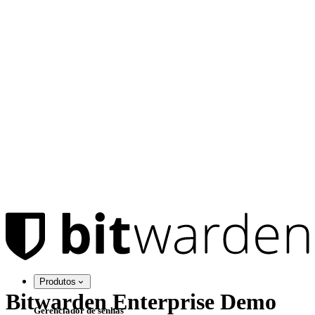
Produtos
Bitwarden Enterprise Demo
Gerenciador de senhas