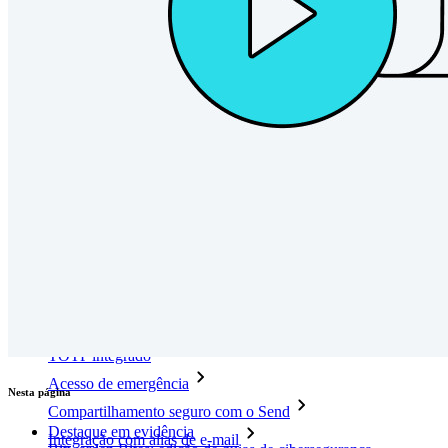
Documentação para desenvolvedores
Explore mais
Integrações
Parceiros
Novo
Inteligência de acesso
Novo
Bitwarden Authenticator
Preços
Downloads
Funcionalidades
Principais funcionalidades dos planos pessoais
TOTP integrado
Acesso de emergência
Nesta página
Compartilhamento seguro com o Send
Destaque em evidência
Integração com alias de e-mail