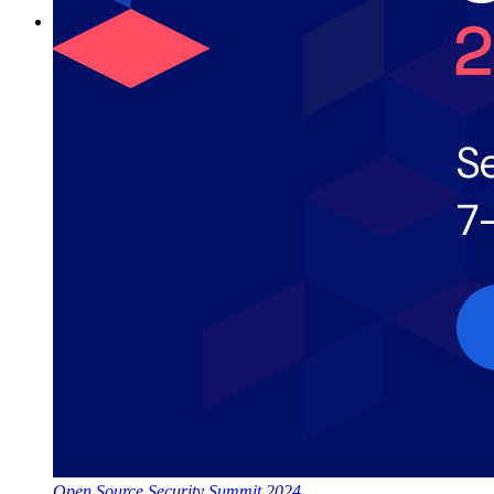
Explore todas as ferramentas e funcionalidades
Recursos
Biblioteca de recursos
Central de recursos
Blog
Eventos
Histórias de sucesso
Comparação
Segurança e confiança
Conformidade de segurança
Código aberto
Programa de recompensa por bugs
Open Source Security Summit
Whitepaper de segurança do Bitwarden
Open Source Security Summit 2024