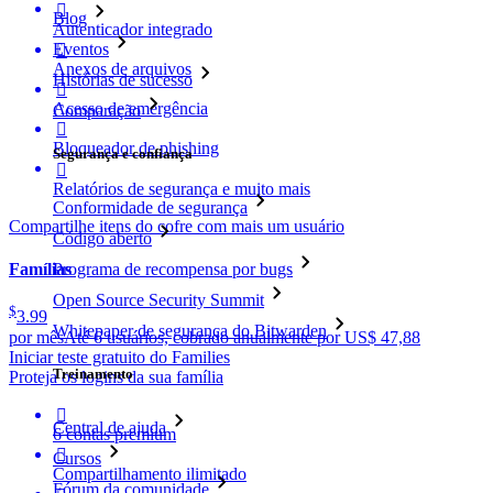

Blog
Autenticador integrado
Eventos

Anexos de arquivos
Histórias de sucesso

Acesso de emergência
Comparação

Bloqueador de phishing
Segurança e confiança

Relatórios de segurança e muito mais
Conformidade de segurança
Compartilhe itens do cofre com mais um usuário
Código aberto
Programa de recompensa por bugs
Famílias
Open Source Security Summit
$
3.99
Whitepaper de segurança do Bitwarden
por mês
Até 6 usuários, cobrado anualmente por US$ 47,88
Iniciar teste gratuito do Families
Treinamento
Proteja os logins da sua família

Central de ajuda
6 contas premium

Cursos
Compartilhamento ilimitado
Fórum da comunidade