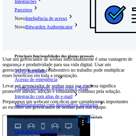
Integrações
Parceiros
Novo
Inteligência de acesso
Novo
Bitwarden Authenticator
Preços
Downloads
Funcionalidades
Principais funcionalidades dos planos pessoais
Usar um gerenciador de senhas individualmente é uma vantagem de
segurança e produtividade para sua vida digital. Usar um
gerenciador de senhas colaborativo no trabalho pode multiplicar
TOTP integrado
esses benefícios em toda a organização.
Acesso de emergência
Levar um gerenciador de senhas para sua empresa significa
Compartilhamento seguro com o Send
promover adesão, adoção e entusiasmo contínuo pela solução.
Integração com alias de e-mail
Preparamos um webcast com dicas que consideramos importantes
Multiplataforma com dispositivos ilimitados
ao escolher um gerenciador de senhas para sua equipe.
Principais funcionalidades dos planos empresariais
Inteligência de acesso