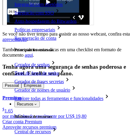
Integração com diretórios
Integração com SSO
Auto-hospedagem do Bitwarden
Políticas empresariais
Se você não tiver tempo para assistir ao nosso webcast, confira esta
Recuperação de conta
apresentação
.
Também reunimos estas dicas em uma checklist em formato de
Principais ferramentas
documento
aqui
.
Gerador de senhas
Tenha agora uma segurança de senhas poderosa e
confiável. Escolha seu plano.
Teste de força de senha
Gerador de frases secretas
Pessoal
Empresas
Gerador de nomes de usuário
Premium
Explore todas as ferramentas e funcionalidades
Recursos
$
1.65
por mês
Cobrado anualmente por US$ 19,80
Biblioteca de recursos
Criar conta Premium
Aproveite recursos premium
Central de recursos