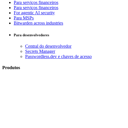
Para serviços financeiros
Para serviços financeiros
For agentic AI security
Para MSPs
Bitwarden across industries
Para desenvolvedores
Central do desenvolvedor
Secrets Manager
Passwordless.dev e chaves de acesso
Produtos
Planos e preços
Integrações
Downloads
Hospedagem própria
Empresas
Enterprise
Business