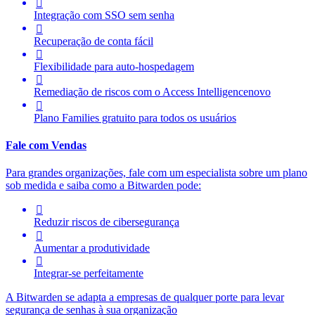

Integração com SSO sem senha

Recuperação de conta fácil

Flexibilidade para auto-hospedagem

Remediação de riscos com o
Access Intelligence
novo

Plano Families gratuito para todos os usuários
Fale com Vendas
Para grandes organizações, fale com um especialista sobre um plano
sob medida e saiba como a Bitwarden pode:

Reduzir riscos de cibersegurança

Aumentar a produtividade

Integrar-se perfeitamente
A Bitwarden se adapta a empresas de qualquer porte para levar
segurança de senhas à sua organização