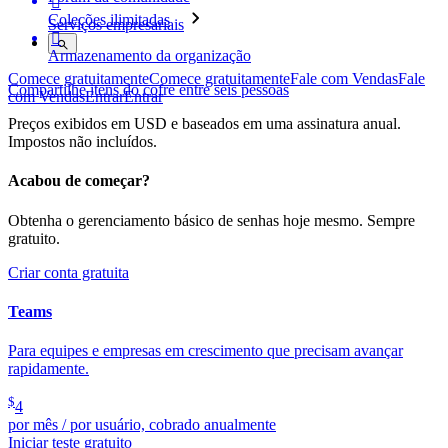

Coleções ilimitadas
Serviços empresariais

Armazenamento da organização
Comece gratuitamente
Comece gratuitamente
Fale com Vendas
Fale
Compartilhe itens do cofre entre seis pessoas
com Vendas
Entrar
Entrar
Preços exibidos em USD e baseados em uma assinatura anual.
Impostos não incluídos.
Acabou de começar?
Obtenha o gerenciamento básico de senhas hoje mesmo. Sempre
gratuito.
Criar conta gratuita
Teams
Para equipes e empresas em crescimento que precisam avançar
rapidamente.
$
4
por mês / por usuário, cobrado anualmente
Iniciar teste gratuito